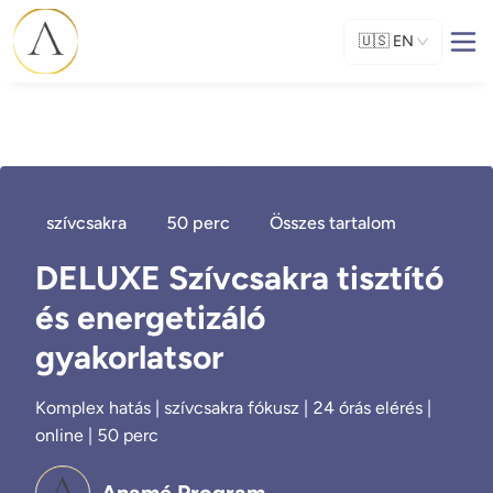
🇺🇸
EN
szívcsakra
50 perc
Összes tartalom
DELUXE Szívcsakra tisztító
és energetizáló
gyakorlatsor
Komplex hatás | szívcsakra fókusz | 24 órás elérés |
online | 50 perc