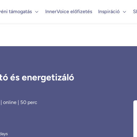
yéni támogatás
InnerVoice előfizetés
Inspiráció
S
tó és energetizáló
| online | 50 perc
days