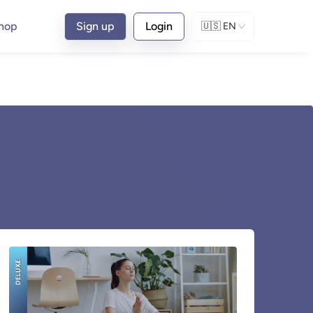
hop
Sign up
Login
🇺🇸
EN