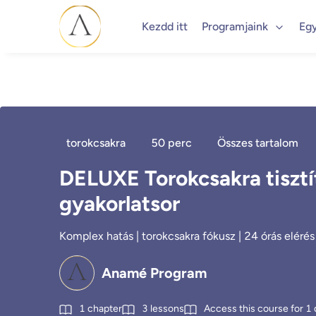
Kezdd itt
Programjaink
Eg
torokcsakra
50 perc
Összes tartalom
DELUXE Torokcsakra tisztí
gyakorlatsor
Komplex hatás | torokcsakra fókusz | 24 órás elérés 
Anamé Program
1
chapter
3
lessons
Access this course for
1