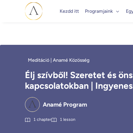
Kezdd itt
Programjaink
Eg
Meditáció | Anamé Közösség
Élj szívből! Szeretet és ön
kapcsolatokban | Ingyene
Anamé Program
1
chapter
1
lesson