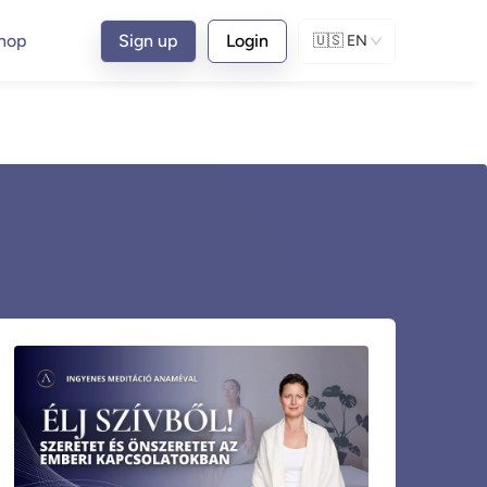
hop
Sign up
Login
🇺🇸
EN