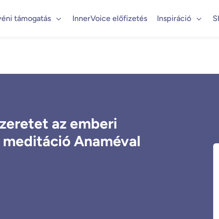
yéni támogatás
InnerVoice előfizetés
Inspiráció
S
szeretet az emberi
s meditáció Anaméval