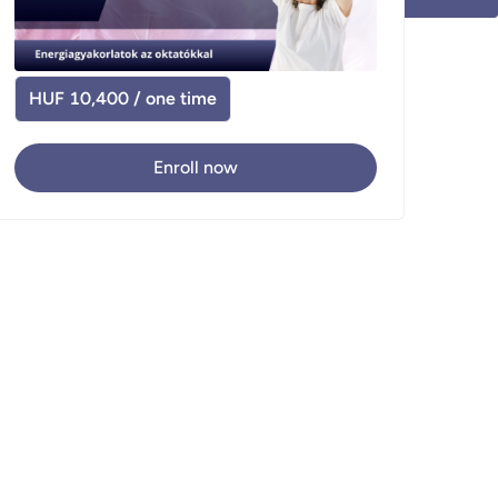
HUF 10,400 / one time
Enroll now