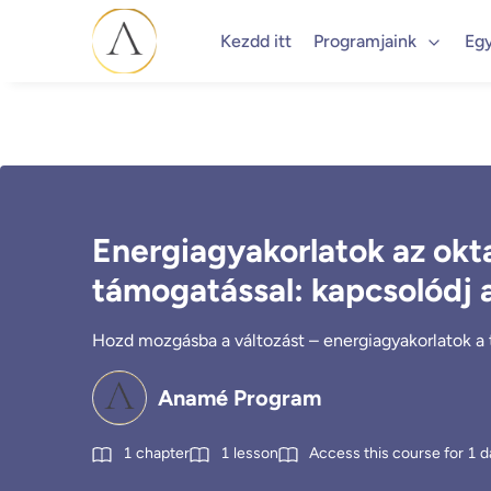
Kezdd itt
Programjaink
Eg
Energiagyakorlatok az okt
támogatással: kapcsolódj 
Hozd mozgásba a változást – energiagyakorlatok a
Anamé Program
1
chapter
1
lesson
Access this course for
1
d