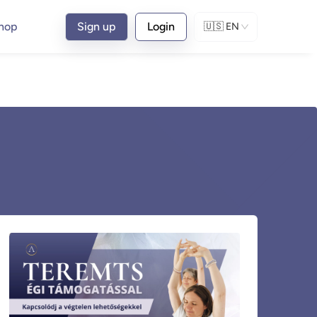
hop
Sign up
Login
🇺🇸
EN