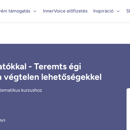
yéni támogatás
InnerVoice előfizetés
Inspiráció
S
atókkal - Teremts égi
a végtelen lehetőségekkel
 tematikus kurzushoz
ays