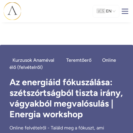
🇺🇸
EN
Kurzusok Anaméval
Teremtőerő
Online
élő (felvételről)
Az energiáid fókuszálása:
szétszórtságból tiszta irány,
vágyakból megvalósulás |
Energia workshop
Online felvételről - Találd meg a fókuszt, ami