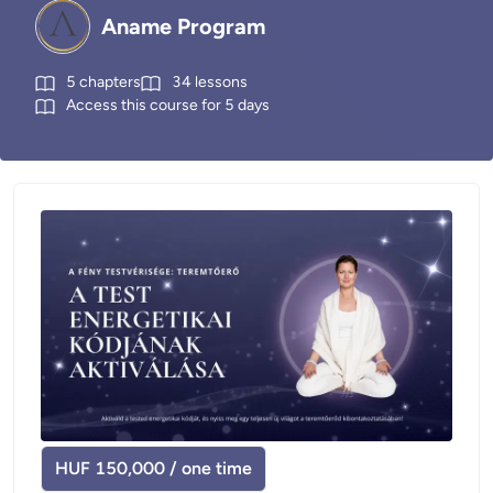
Aname Program
5
chapters
34
lessons
Access this course for
5
days
HUF 150,000 / one time