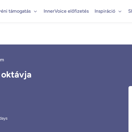
yéni támogatás
InnerVoice előfizetés
Inspiráció
S
om
 oktávja
days