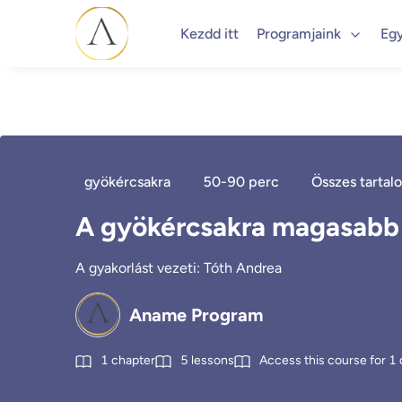
Kezdd itt
Programjaink
Eg
gyökércsakra
50-90 perc
Összes tartal
A gyökércsakra magasabb
A gyakorlást vezeti: Tóth Andrea
Aname Program
1
chapter
5
lessons
Access this course for
1