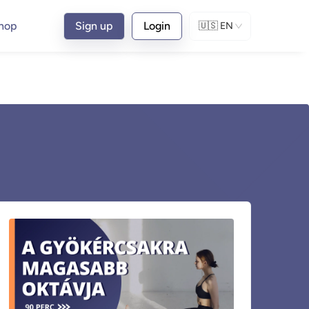
hop
Sign up
Login
🇺🇸
EN