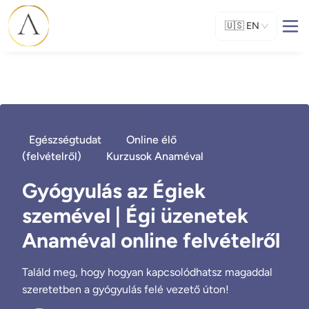
🇺🇸
EN
Egészségtudat
Online élő
(felvételről)
Kurzusok Anaméval
Gyógyulás az Égiek
szemével | Égi üzenetek
Anaméval online felvételről
Találd meg, hogy hogyan kapcsolódhatsz magaddal
szeretetben a gyógyulás felé vezető úton!