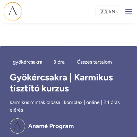
🇺🇸
EN
gyökércsakra
3 óra
Összes tartalom
Gyökércsakra | Karmikus
tisztító kurzus
karmikus minták oldása | komplex | online | 24 órás
elérés
Anamé Program