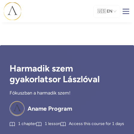
🇺🇸
EN
Harmadik szem
gyakorlatsor Lászlóval
Fókuszban a harmadik szem!
Aname Program
1
chapter
1
lesson
Access this course for
1
days