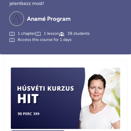
jelentkezz most!
Anamé Program
1
chapter
1
lesson
38
students
Access this course for
1
days