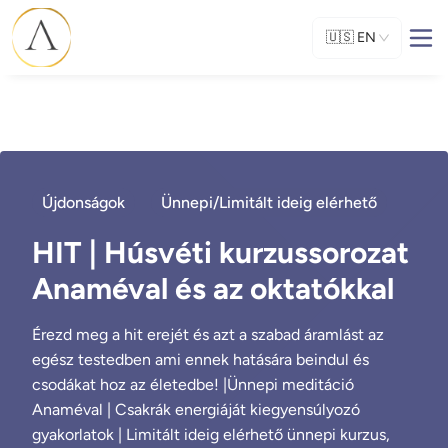
🇺🇸
EN
Újdonságok
Ünnepi/Limitált ideig elérhető
HIT | Húsvéti kurzussorozat
Anaméval és az oktatókkal
Érezd meg a hit erejét és azt a szabad áramlást az
egész testedben ami ennek hatására beindul és
csodákat hoz az életedbe! |Ünnepi meditáció
Anaméval | Csakrák energiáját kiegyensúlyozó
gyakorlatok | Limitált ideig elérhető ünnepi kurzus,