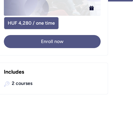
HUF 4,280 / one time
Enroll now
Includes
2
courses