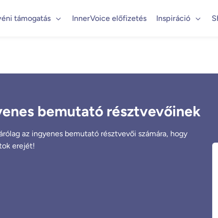
yéni támogatás
InnerVoice előfizetés
Inspiráció
S
enes bemutató résztvevőinek
rólag az ingyenes bemutató résztvevői számára, hogy
ok erejét!