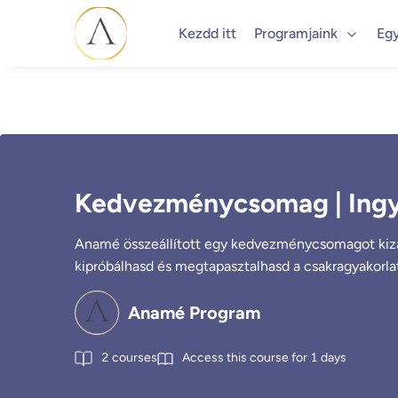
Kezdd itt
Programjaink
Eg
Kedvezménycsomag | Ingy
Anamé összeállított egy kedvezménycsomagot kizá
kipróbálhasd és megtapasztalhasd a csakragyakorlat
Anamé Program
2
courses
Access this course for
1
days