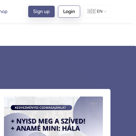
hop
Sign up
Login
🇺🇸
EN