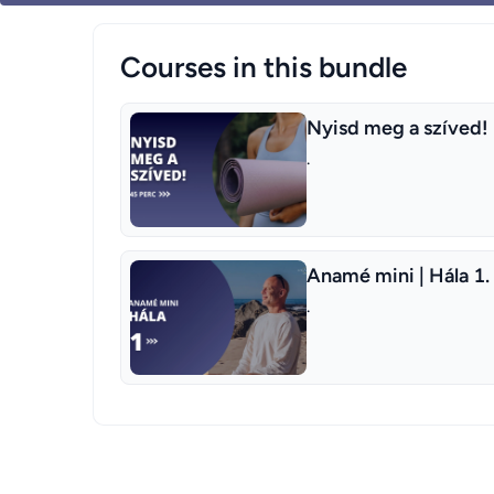
Courses in this bundle
Nyisd meg a szíved!
.
Anamé mini | Hála 1.
.