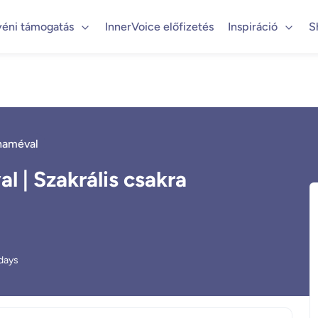
yéni támogatás
InnerVoice előfizetés
Inspiráció
S
naméval
 | Szakrális csakra
days