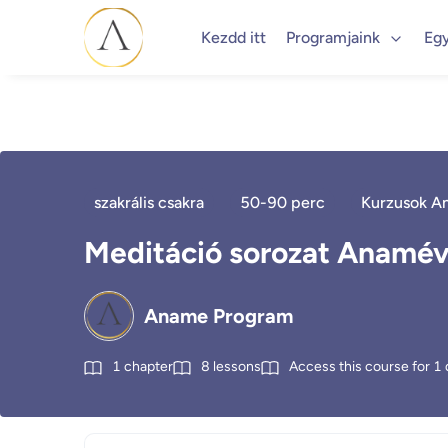
Kezdd itt
Programjaink
Eg
szakrális csakra
50-90 perc
Kurzusok A
Meditáció sorozat Anaméval
Aname Program
1
chapter
8
lessons
Access this course for
1