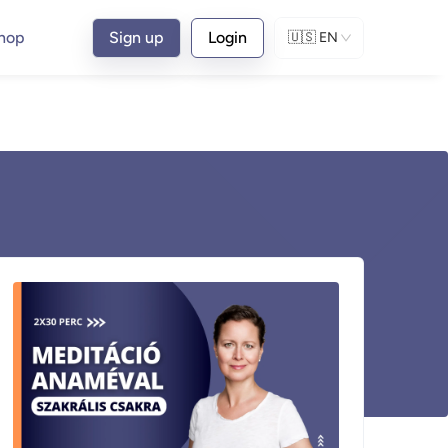
hop
Sign up
Login
🇺🇸
EN