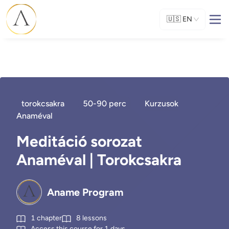
🇺🇸
EN
torokcsakra
50-90 perc
Kurzusok
Anaméval
Meditáció sorozat
Anaméval | Torokcsakra
Aname Program
1
chapter
8
lessons
Access this course for
1
days