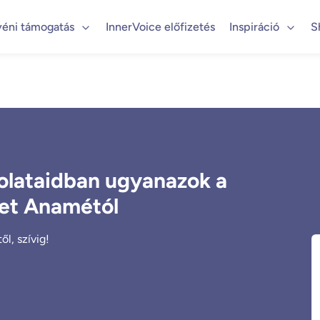
yéni támogatás
InnerVoice előfizetés
Inspiráció
S
olataidban ugyanazok a
net Anamétól
l, szívig!