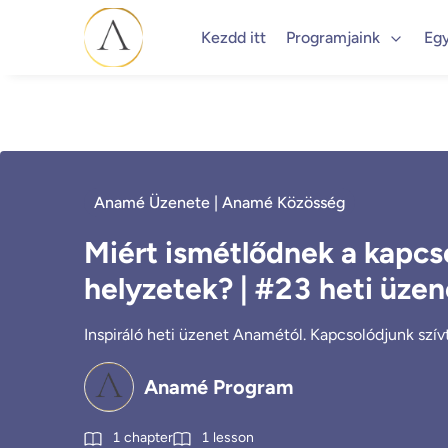
Kezdd itt
Programjaink
Eg
Anamé Üzenete | Anamé Közösség
Miért ismétlődnek a kapcs
helyzetek? | #23 heti üze
Inspiráló heti üzenet Anamétól. Kapcsolódjunk szívtő
Anamé Program
1
chapter
1
lesson