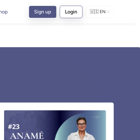
hop
Sign up
Login
🇺🇸
EN