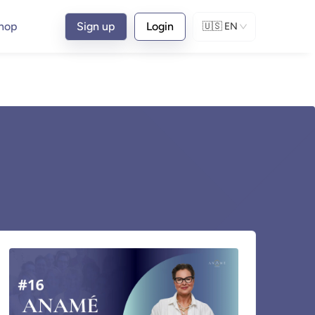
hop
Sign up
Login
🇺🇸
EN