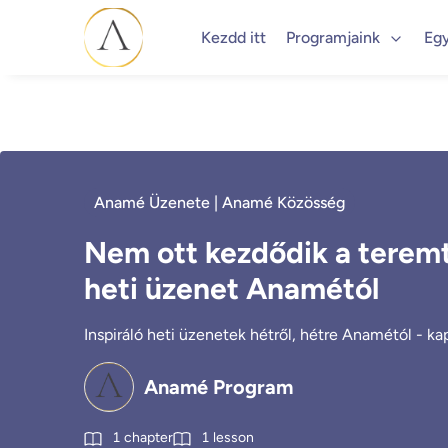
Kezdd itt
Programjaink
Eg
Anamé Üzenete | Anamé Közösség
Nem ott kezdődik a teremté
heti üzenet Anamétól
Inspiráló heti üzenetek hétről, hétre Anamétól - k
Anamé Program
1
chapter
1
lesson