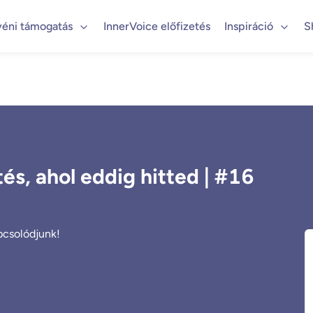
yéni támogatás
InnerVoice előfizetés
Inspiráció
S
s, ahol eddig hitted | #16
apcsolódjunk!