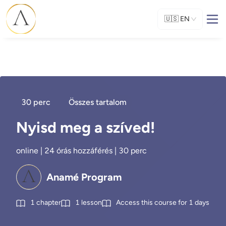
🇺🇸
EN
30 perc
Összes tartalom
Nyisd meg a szíved!
online | 24 órás hozzáférés | 30 perc
Anamé Program
1
chapter
1
lesson
Access this course for
1
days