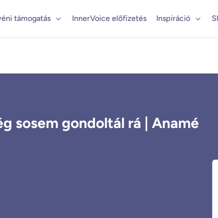
yéni támogatás
InnerVoice előfizetés
Inspiráció
S
ég sosem gondoltál rá | Anamé