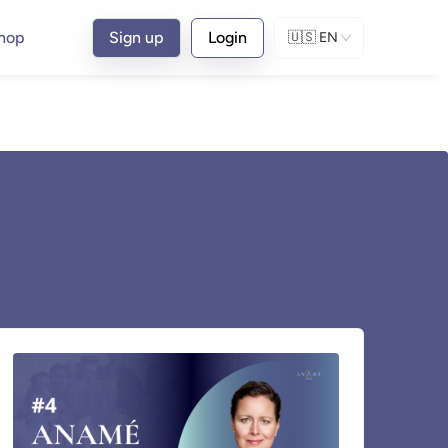
hop
Sign up
Login
🇺🇸
EN