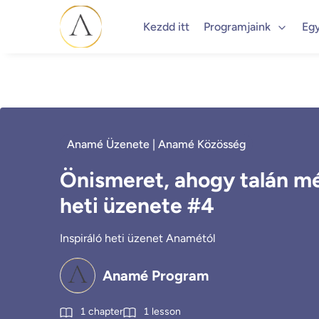
Kezdd itt
Programjaink
Eg
Anamé Üzenete | Anamé Közösség
Önismeret, ahogy talán m
heti üzenete #4
Inspiráló heti üzenet Anamétól
Anamé Program
1
chapter
1
lesson