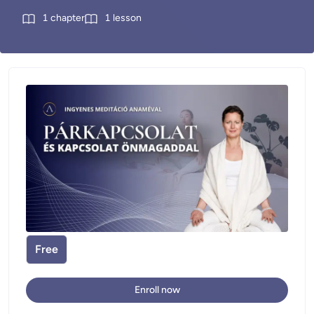
1
chapter
1
lesson
Free
Enroll now