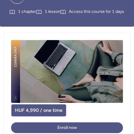
1
chapter
1
lesson
Access this course for
1
days
HUF 4,990 / one time
Enroll now