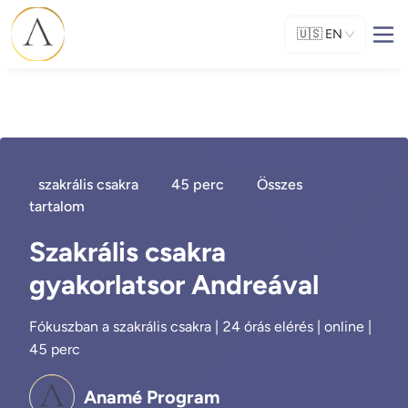
🇺🇸
EN
szakrális csakra
45 perc
Összes
tartalom
Szakrális csakra
gyakorlatsor Andreával
Fókuszban a szakrális csakra | 24 órás elérés | online |
45 perc
Anamé Program