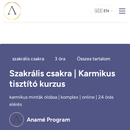
🇺🇸
EN
szakrális csakra
3 óra
Összes tartalom
Szakrális csakra | Karmikus
tisztító kurzus
karmikus minták oldása | komplex | online | 24 órás
elérés
Anamé Program