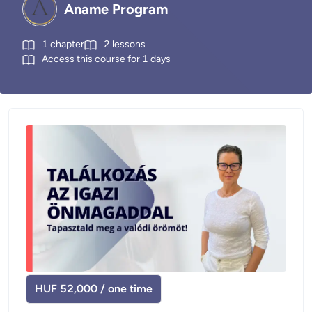
Aname Program
1
chapter
2
lessons
Access this course for
1
days
HUF 52,000 / one time