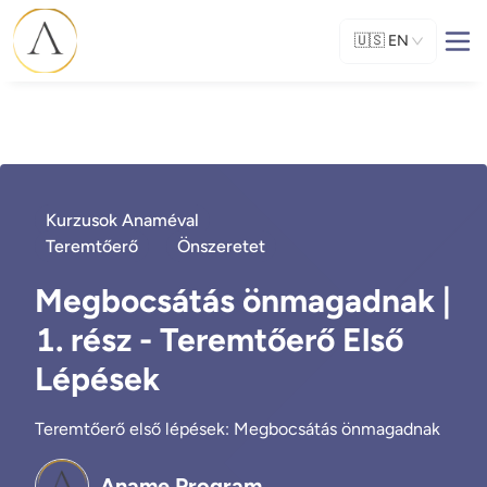
🇺🇸
EN
Kurzusok Anaméval
Teremtőerő
Önszeretet
Megbocsátás önmagadnak |
1. rész - Teremtőerő Első
Lépések
Teremtőerő első lépések: Megbocsátás önmagadnak
Aname Program