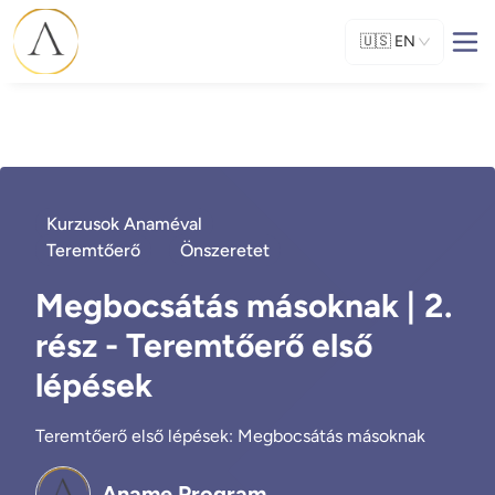
🇺🇸
EN
Kurzusok Anaméval
Teremtőerő
Önszeretet
Megbocsátás másoknak | 2.
rész - Teremtőerő első
lépések
Teremtőerő első lépések: Megbocsátás másoknak
Aname Program