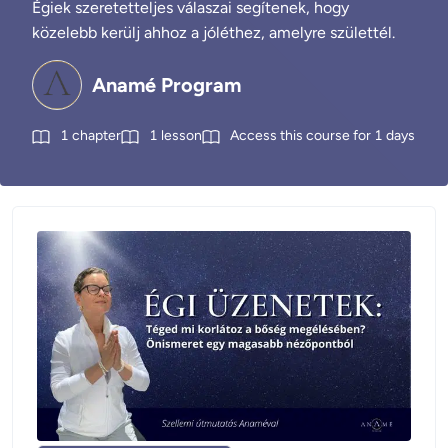
Égiek szeretetteljes válaszai segítenek, hogy
közelebb kerülj ahhoz a jóléthez, amelyre születtél.
Anamé Program
1
chapter
1
lesson
Access this course for
1
days