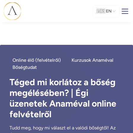
🇺🇸
EN
Online élő (felvételről)
Kurzusok Anaméval
Bőségtudat
Téged mi korlátoz a bőség
megélésében? | Égi
üzenetek Anaméval online
felvételről
Tudd meg, hogy mi választ el a valódi bőségtől! Az