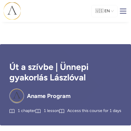
🇺🇸
EN
Út a szívbe | Ünnepi
gyakorlás Lászlóval
Aname Program
1
chapter
1
lesson
Access this course for
1
days