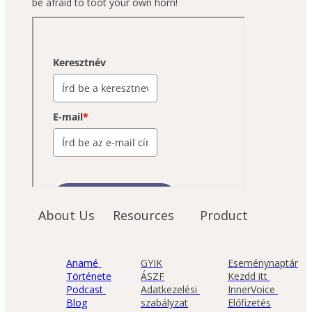
be afraid to toot your own horn!
About Us
Resources
Product
Anamé 
GYIK
Eseménynaptár
Története
ÁSZF
Kezdd itt 
Podcast 
Adatkezelési 
InnerVoice 
Blog
szabályzat
Előfizetés