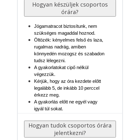
Hogyan készüljek csoportos
órára?
Jógamatracot biztosítunk, nem 
szükséges magaddal hoznod. 
Öltözék: kényelmes felső és laza, 
rugalmas nadrág, amiben 
könnyedén mozogsz és szabadon 
tudsz lélegezni. 
A gyakorlatokat cipő nélkül 
végezzük.
Kérjük, hogy az óra kezdete előtt 
legalább 5, de inkább 10 perccel 
érkezz meg.
A gyakorlás előtt ne egyél vagy 
igyál túl sokat.
Hogyan tudok csoportos órára
jelentkezni?