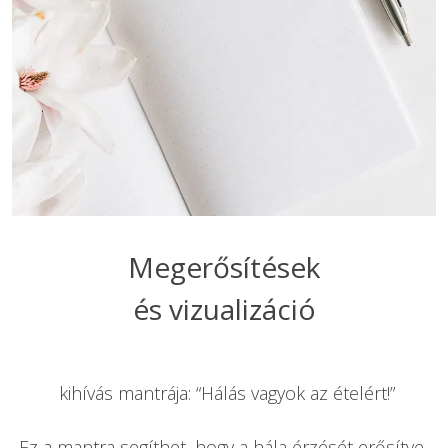
Megerősítések

 kihívás mantrája: “Hálás vagyok az ételért!”

Ez a mantra segíthet, hogy a hála érzését erősítve 