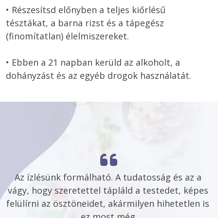
• Részesítsd előnyben a teljes kiőrlésű 
tésztákat, a barna rizst és a tápegész 
(finomítatlan) élelmiszereket. 

• Ebben a 21 napban kerüld az alkoholt, a 
dohányzást és az egyéb drogok használatát.
Az ízlésünk formálható. A tudatosság és az a 
vágy, hogy szeretettel tápláld a testedet, képes 
felülírni az ösztöneidet, akármilyen hihetetlen is 
ez most még.