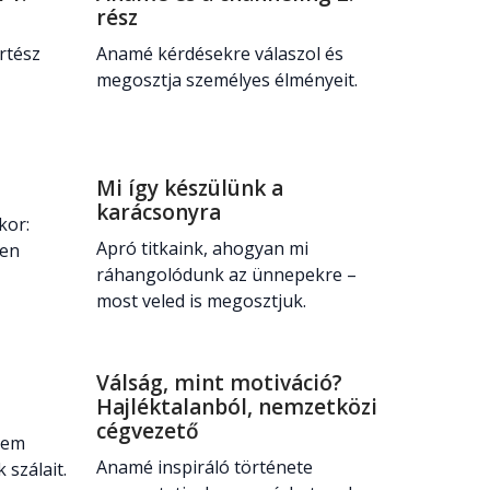
rész
rtész
Anamé kérdésekre válaszol és
megosztja személyes élményeit.
Mi így készülünk a
karácsonyra
kor:
Apró titkaink, ahogyan mi
yen
ráhangolódunk az ünnepekre –
most veled is megosztjuk.
Válság, mint motiváció?
Hajléktalanból, nemzetközi
cégvezető
nem
Anamé inspiráló története
 szálait.