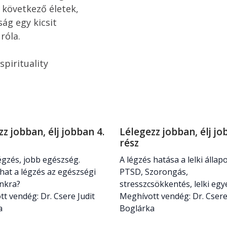
 következő életek, 
ág egy kicsit 
óla. 

irituality 
z jobban, élj jobban 4.
Lélegezz jobban, élj jo
rész
égzés, jobb egészség.
A légzés hatása a lelki állapo
at a légzés az egészségi
PTSD, Szorongás,
unkra?
stresszcsökkentés, lelki egy
t vendég: Dr. Csere Judit
Meghívott vendég: Dr. Csere
a
Boglárka