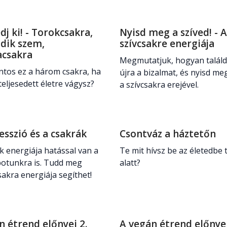
dj ki! - Torokcsakra,
Nyisd meg a szíved! - A
dik szem,
szívcsakre energiája
csakra
Megmutatjuk, hogyan talál
ntos ez a három csakra, ha
újra a bizalmat, és nyisd me
iteljesedett életre vágysz?
a szívcsakra erejével.
esszió és a csakrák
Csontváz a háztetőn
k energiája hatással van a
Te mit hívsz be az életedbe 
apotunkra is. Tudd meg
alatt?
sakra energiája segíthet!
n étrend előnyei 2.
A vegán étrend előnyei