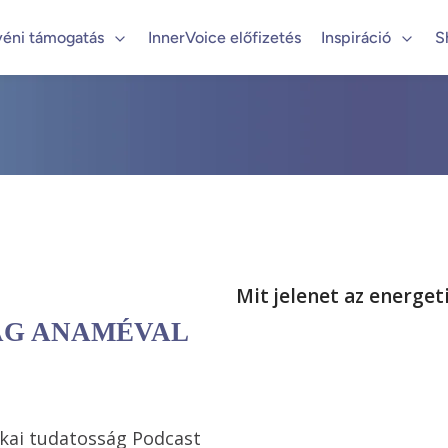
yéni támogatás
InnerVoice előfizetés
Inspiráció
S
Mit jelenet az energet
ÁG ANAMÉVAL
ikai tudatosság Podcast 