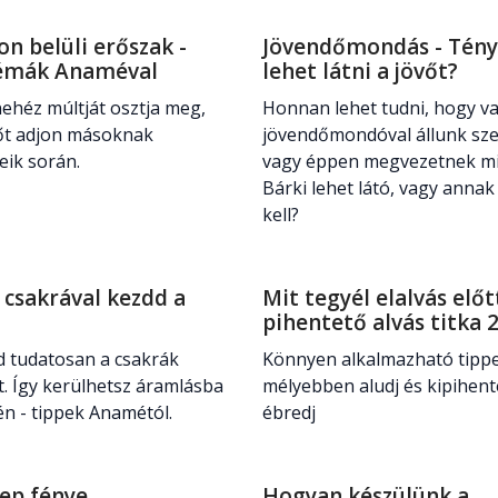
on belüli erőszak -
Jövendőmondás - Tény
émák Anaméval
lehet látni a jövőt?
ehéz múltját osztja meg,
Honnan lehet tudni, hogy va
őt adjon másoknak
jövendőmondóval állunk s
eik során.
vagy éppen megvezetnek m
Bárki lehet látó, vagy annak
kell?
 csakrával kezdd a
Mit tegyél elalvás előt
?
pihentető alvás titka 
d tudatosan a csakrák
Könnyen alkalmazható tipp
t. Így kerülhetsz áramlásba
mélyebben aludj és kipihen
én - tippek Anamétól.
ébredj
ep fénye
Hogyan készülünk a