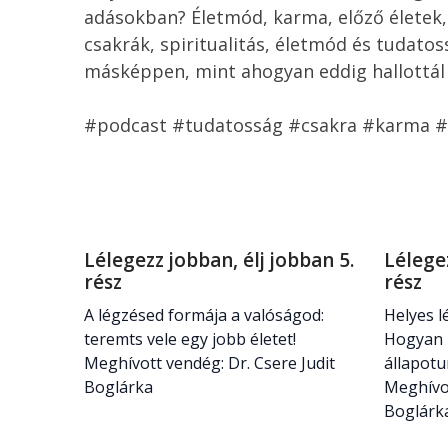
adásokban? Életmód, karma, előző életek,
csakrák, spiritualitás, életmód és tudatoss
másképpen, mint ahogyan eddig hallottál r
#podcast #tudatosság #csakra #karma #sp
Lélegezz jobban, élj jobban 5.
Lélegez
rész
rész
A légzésed formája a valóságod:
Helyes l
teremts vele egy jobb életet!
Hogyan h
Meghívott vendég: Dr. Csere Judit
állapot
Boglárka
Meghívot
Boglárk