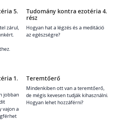
ria 5.
Tudomány kontra ezotéria 4.
rész
el zárul,
Hogyan hat a légzés és a meditáció
nkért.
az egészségre?
éthez.
ria 1.
Teremtőerő
Mindenkiben ott van a teremtőerő,
n jobban
de mégis kevesen tudják kihasználni.
dit
Hogyan lehet hozzáférni?
y vajon a
gférhet