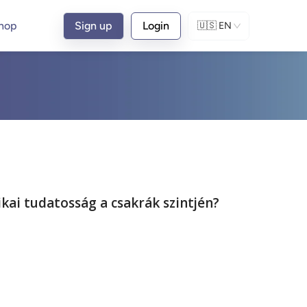
hop
Sign up
Login
🇺🇸
EN
ikai tudatosság a csakrák szintjén?