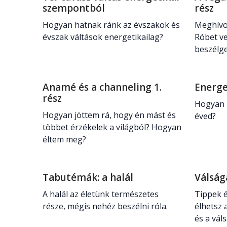
szempontból
rész
Hogyan hatnak ránk az évszakok és
Meghívo
évszak váltások energetikailag?
Róbet v
beszélg
Anamé és a channeling 1.
Energe
rész
Hogyan l
Hogyan jöttem rá, hogy én mást és
éved?
többet érzékelek a világból? Hogyan
éltem meg?
Tabutémák: a halál
Válság
A halál az életünk természetes
Tippek é
része, mégis nehéz beszélni róla.
élhetsz 
és a váls