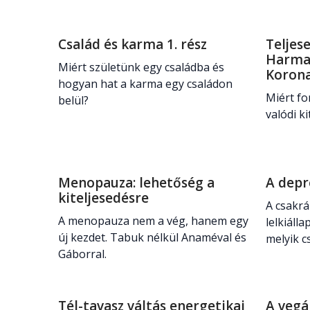
Család és karma 1. rész
Teljese
Harma
Miért születünk egy családba és
Korona
hogyan hat a karma egy családon
Miért fo
belül?
valódi k
Menopauza: lehetőség a
A depr
kiteljesedésre
A csakrá
A menopauza nem a vég, hanem egy
lelkiáll
új kezdet. Tabuk nélkül Anaméval és
melyik c
Gáborral.
Tél-tavasz váltás energetikai
A vegá