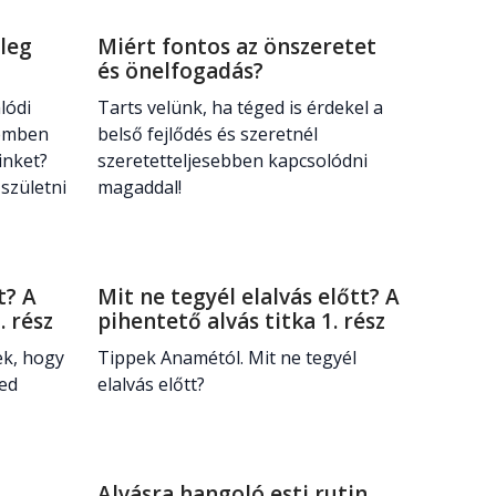
leg
Miért fontos az önszeretet
és önelfogadás?
lódi
Tarts velünk, ha téged is érdekel a
zemben
belső fejlődés és szeretnél
inket?
szeretetteljesebben kapcsolódni
 születni
magaddal!
t? A
Mit ne tegyél elalvás előtt? A
2. rész
pihentető alvás titka 1. rész
ek, hogy
Tippek Anamétól. Mit ne tegyél
ted
elalvás előtt?
Alvásra hangoló esti rutin