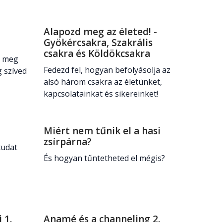
Alapozd meg az életed! -
Gyökércsakra, Szakrális
csakra és Köldökcsakra
d meg
Fedezd fel, hogyan befolyásolja az
g szíved
alsó három csakra az életünket,
kapcsolatainkat és sikereinket!
Miért nem tűnik el a hasi
zsírpárna?
tudat
És hogyan tűntetheted el mégis?
 1.
Anamé és a channeling 2.