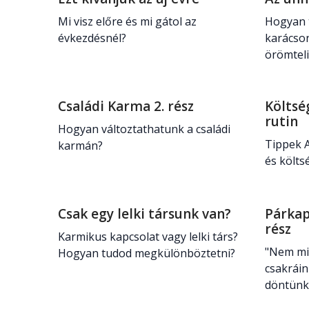
Mi visz előre és mi gátol az
Hogyan 
évkezdésnél?
karácso
örömtel
Családi Karma 2. rész
Költsé
rutin
Hogyan változtathatunk a családi
Tippek A
karmán?
és költ
Csak egy lelki társunk van?
Párkap
rész
Karmikus kapcsolat vagy lelki társ?
"Nem mi 
Hogyan tudod megkülönböztetni?
csakráin
döntün