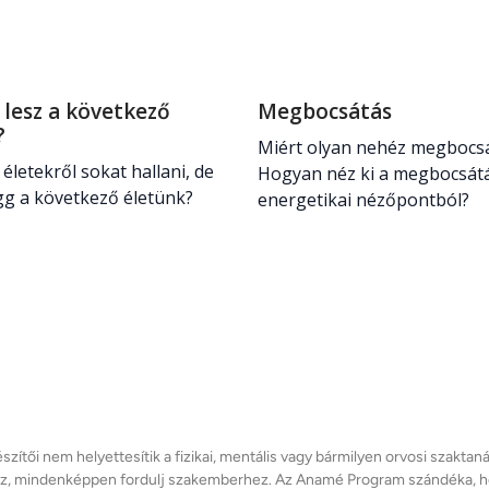
 lesz a következő
Megbocsátás
d?
Miért olyan nehéz megbocs
 életekről sokat hallani, de
Hogyan néz ki a megbocsát
gg a következő életünk?
energetikai nézőpontból?
zítői nem helyettesítik a fizikai, mentális vagy bármilyen orvosi szaktan
, mindenképpen fordulj szakemberhez. Az Anamé Program szándéka, hogy