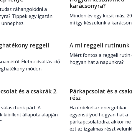
karácsonyra?
tudsz ráhangolódni a
Minden év egy kicsit más, 2
nyra? Tippek egy igazán
mi így készülünk a karácson
i ünnephez.
ghatékony reggeli
A mi reggeli rutinunk
Miért fontos a reggeli rutin
namétól. Életmódváltás idő
hogyan hat a napunkra?
séghatékony módon.
csolat és a csakrák 2.
Párkapcsolat és a csak
rész
választunk párt. A
Ha érdekel az energetikai
k kibillent állapota alapján
egyensúlyod hogyan hat a
k"
párkapcsolatodra, akkor ne
ezt az izgalmas részt velünk