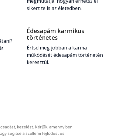
megmutatja, hogyan érhetsz el
sikert te is az életedben.
Édesapám karmikus
történetes
átani?
Értsd meg jobban a karma
ás
működését édesapám történetén
keresztül.
ácsadást, kezelést. Kérjük, amennyiben 
 segítse a szellemi fejlődést és 