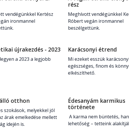
rész
tt vendégünkkel Kertész
Meghívott vendégünkkel Ke
egán ironmannel
Róbert vegán ironmannel
ettünk.
beszélgettünk.
tikai újrakezdés - 2023
Karácsonyi étrend
egyen a 2023 a legjobb
Mi ezeket esszük karácsony
egészséges, finom és könn
elkészíthető.
álló otthon
Édesanyám karmikus
története
s szokások, melyekkel jól
A karma nem büntetés, ha
az árak emelkedése mellett
lehetőség – tetteink alakítják
ág idején is.