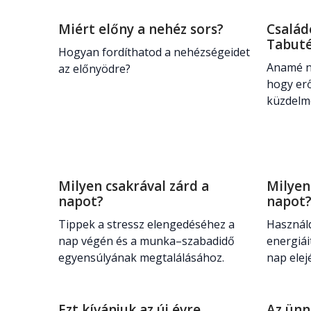
Miért előny a nehéz sors?
Család
Tabut
Hogyan fordíthatod a nehézségeidet
Anamé n
az előnyödre?
hogy er
küzdelm
Milyen csakrával zárd a
Milyen
napot?
napot
Tippek a stressz elengedéséhez a
Használ
nap végén és a munka–szabadidő
energiái
egyensúlyának megtalálásához.
nap elej
Ezt kívánjuk az új évre
Az ünn