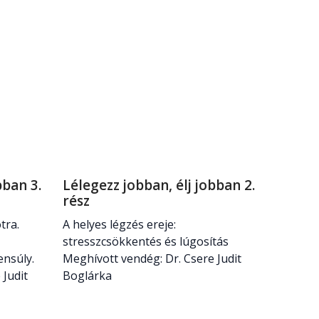
bban 3.
Lélegezz jobban, élj jobban 2.
rész
tra.
A helyes légzés ereje:
stresszcsökkentés és lúgosítás
ensúly.
Meghívott vendég: Dr. Csere Judit
 Judit
Boglárka