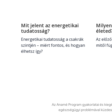
Mit jelent az energetikai
Milyen
tudatosság?
élete
Energetikai tudatosság a csakrák
Az előző
szintjén – miért fontos, és hogyan
mitől fü
élhetsz így?
Az Anamé Program gyakorlatai és kiegés
egészségügyi problémával küzdesz