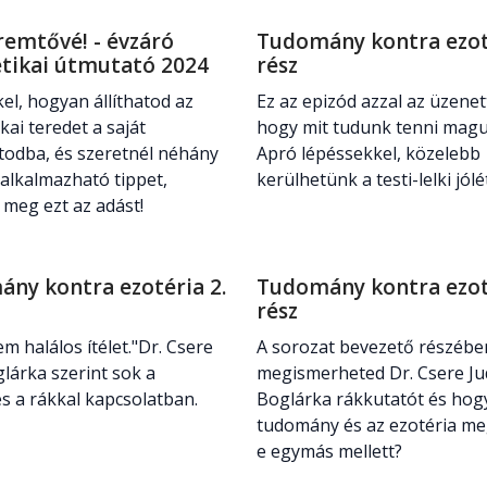
eremtővé! - évzáró
Tudomány kontra ezoté
tikai útmutató 2024
rész
el, hogyan állíthatod az
Ez az epizód azzal az üzenett
kai teredet a saját
hogy mit tudunk tenni magu
todba, és szeretnél néhány
Apró lépéssekkel, közelebb
alkalmazható tippet,
kerülhetünk a testi-lelki jól
 meg ezt az adást!
ny kontra ezotéria 2.
Tudomány kontra ezoté
rész
em halálos ítélet."Dr. Csere
A sorozat bevezető részébe
glárka szerint sok a
megismerheted Dr. Csere Ju
és a rákkal kapcsolatban.
Boglárka rákkutatót és hog
tudomány és az ezotéria me
e egymás mellett?