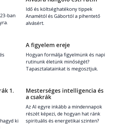
Idő és költséghatékony tippek
023-ban
Anamétól és Gábortól a pihentető
yra.
alvásért.
A figyelem ereje
 és
Hogyan formálja figyelmünk és napi
rutinunk életünk minőségét?
Tapasztalatainkat is megosztjuk.
rák 1.
Mesterséges intelligencia és
a csakrák
Az AI egyre inkább a mindennapok
részét képezi, de hogyan hat ránk
 hagyd ki
spirituális és energetikai szinten?
!