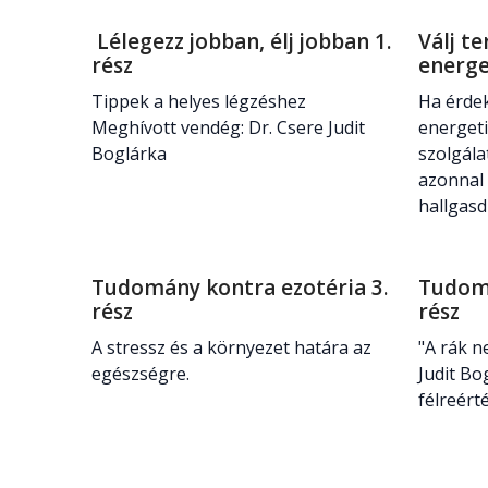
Lélegezz jobban, élj jobban 1.
Válj t
rész
energe
Tippek a helyes légzéshez
Ha érdek
Meghívott vendég: Dr. Csere Judit
energeti
Boglárka
szolgála
azonnal 
hallgasd
Tudomány kontra ezotéria 3.
Tudomá
rész
rész
A stressz és a környezet határa az
"A rák n
egészségre.
Judit Bo
félreért