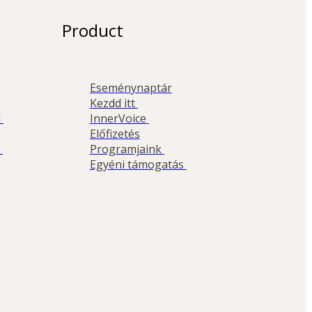
Product
Eseménynaptár
Kezdd itt 
 
InnerVoice 
Előfizetés
 
Programjaink 
Egyéni támogatás 