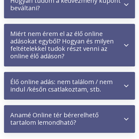
H
ogyan tudom a kedvezmény kupont
beváltani?
Miért nem érem el az élő online
adásokat egyből? Hogyan és milyen
feltételekkel tudok részt venni az
online élő adáson?
Élő online adás: nem találom / nem
indul /későn csatlakoztam, stb.
Anamé Online tér bérerelhető
tartalom lemondható?