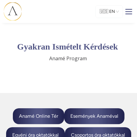
🇺🇸
EN
Gyakran Ismételt Kérdések
Anamé Program 
Anamé Online Tér
Események Anaméval
Egyéni óra oktatókkal
Csoportos óra oktatókkal