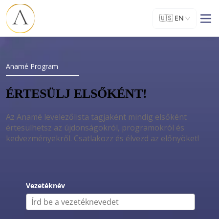
🇺🇸
EN
Anamé Program 
ÉRTESÜLJ ELSŐKÉNT!
Az Anamé levelezőlista tagjaként mindig elsőként 
értesülhetsz az újdonságokról, programokról és 
kedvezményekről. Csatlakozz és élvezd az előnyöket! 