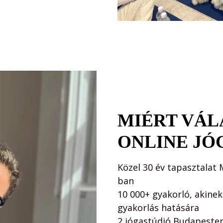
MIÉRT VÁL
ONLINE JÓ
Közel 30 év tapasztalat
ban
10 000+ gyakorló, akinek 
gyakorlás hatására
2 jógastúdió Budapeste