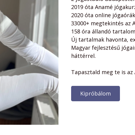
2019 óta Anamé jógakur
2020 óta online jógaórá
33000+ megtekintés az 
158 óra állandó tartalo
Új tartalmak havonta, e
Magyar fejlesztésű jógai
háttérrel.
Tapasztald meg te is az 
Kipróbálom