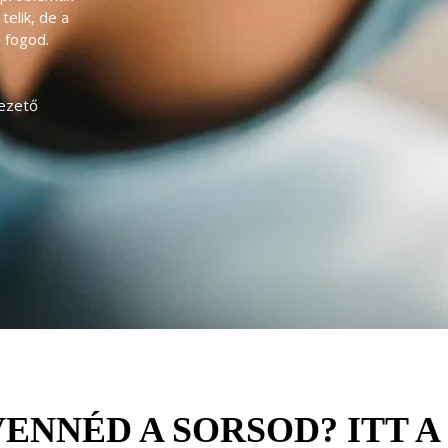
elik, de a 
 fogod.

vezető 
ENNÉD A SORSOD? ITT 