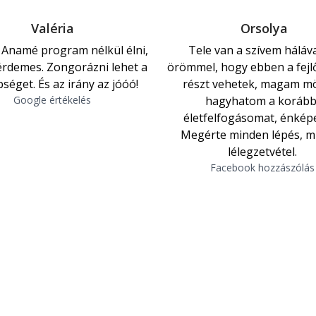
Valéria
Orsolya
 Anamé program nélkül élni, 
Tele van a szívem háláva
rdemes. Zongorázni lehet a 
örömmel, hogy ebben a fejl
séget. És az irány az jóóó!
részt vehetek, magam mö
Google értékelés
hagyhatom a korább
életfelfogásomat, énkép
Megérte minden lépés, m
lélegzetvétel. 
Facebook hozzászólás