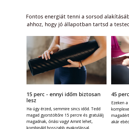
Fontos energiát tenni a sorsod alakításá
ahhoz, hogy jó állapotban tartsd a tested
15 perc - ennyi időm biztosan
45 per
lesz
Ezeken a 
t, biztos 
Ha úgy érzed, semmire sincs időd. Tedd 
komplexeb
psz a 
magad gyorstöltőre 15 percre és gratulálj 
magadért,
gészítsd ki 
magadnak, óriási vagy! Amint lehet, 
akár ebéd
él új 
kombináld hosszabb gyakorlással.