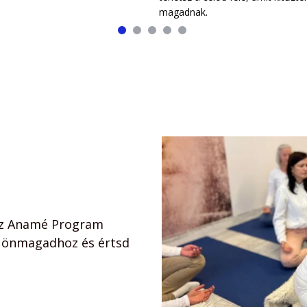
magadnak.
z Anamé Program 
b önmagadhoz és értsd 