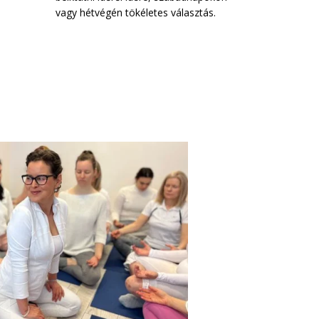
vagy hétvégén tökéletes választás.
lendületet, 