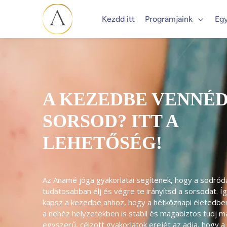
Kezdd itt
Programjaink
Eg
A KEZEDBE VENNÉD
SORSOD? ITT A
LEHETŐSÉG!
Az Anamé jóga gyakorlatai segítenek, hogy a sodródá
tudatosabban élj és végre te irányítsd a sorsodat. Í
kapsz a kezedbe ahhoz, hogy a hétköznapi életedben 
a nehéz helyzetekben is stabil és magabiztos tudj ma
egyszerű, célzott gyakorlatok erejét az adja, hogy a