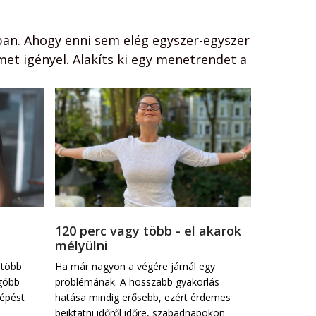
ban. Ahogy enni sem elég egyszer-egyszer 
met igényel. Alakíts ki egy menetrendet a 
120 perc vagy több - el akarok
Kurzuso
mélyülni
Anaméval
 több 
Ha már nagyon a végére járnál egy 
Ha egy téma
góbb 
problémának. A hosszabb gyakorlás 
lehetsz ben
épést 
hatása mindig erősebb, ezért érdemes 
benned felm
 
beiktatni időről időre, szabadnapokon 
a jógaórákat