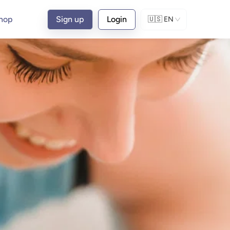
hop
Sign up
Login
🇺🇸
EN