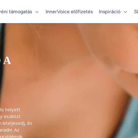
yéni támogatás
InnerVoice előfizetés
Inspiráció
S
 A
s helyett 
gy eszközt 
kiteljesedj, és 
radni. Az 
 problémák 