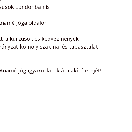
zusok Londonban is
k
Anamé jóga oldalon
m
xtra kurzusok és kedvezmények
rányzat komoly szakmai és tapasztalati 
Anamé jógagyakorlatok átalakító erejét!