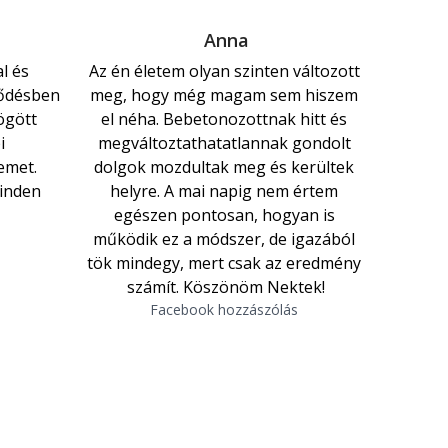
Anna
l és 
Az én életem olyan szinten változott 
ődésben 
meg, hogy még magam sem hiszem 
gött 
el néha. Bebetonozottnak hitt és 
i 
megváltoztathatatlannak gondolt 
emet. 
dolgok mozdultak meg és kerültek 
inden 
helyre. A mai napig nem értem 
egészen pontosan, hogyan is 
 
működik ez a módszer, de igazából 
tök mindegy, mert csak az eredmény 
számít. Köszönöm Nektek!
Facebook hozzászólás 