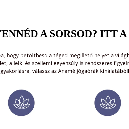
ENNÉD A SORSOD? ITT 
ba, hogy betölthesd a téged megillető helyet a világ
et, a lelki és szellemi egyensúly is rendszeres figyel
gyakorlásra, válassz az Anamé jógaórák kínálatából!