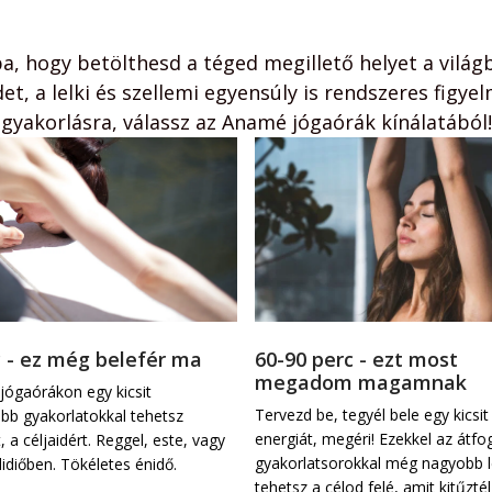
ba, hogy betölthesd a téged megillető helyet a világ
et, a lelki és szellemi egyensúly is rendszeres figyel
gyakorlásra, válassz az Anamé jógaórák kínálatából!
c - ez még belefér ma
60-90 perc - ezt most
megadom magamnak
jógaórákon egy kicsit 
Tervezd be, tegyél bele egy kicsit
b gyakorlatokkal tehetsz 
energiát, megéri! Ezekkel az átfo
 a céljaidért. Reggel, este, vagy 
gyakorlatsorokkal még nagyobb l
idiőben. Tökéletes énidő.
tehetsz a célod felé, amit kitűztél