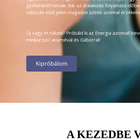
gyökerénél hatnak. Bár az átalakulás folyamata időbe t
változás első jeleit magadon szinte azonnal érzékelni
Új vagy itt nálunk? Próbáld ki az Energia azonnal! be
minikurzust Anaméval és Gáborral! 
Kipróbálom
A KEZEDBE V