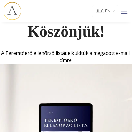
🇺🇸
EN
Köszönjük!
A Teremtőerő ellenőrző listát elküldtük a megadott e-mail 
címre.