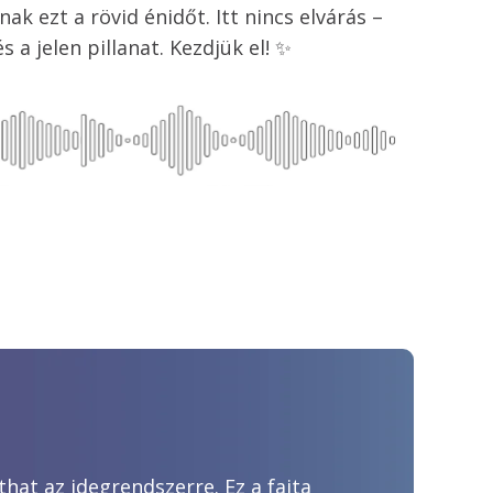
 ezt a rövid énidőt. Itt nincs elvárás – 
s a jelen pillanat. Kezdjük el! ✨
hat az idegrendszerre. Ez a fajta