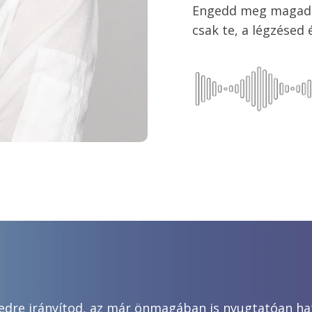
Engedd meg magadnak
csak te, a légzésed é
edre irányítod, az már önmagában is nyugtatóan hat