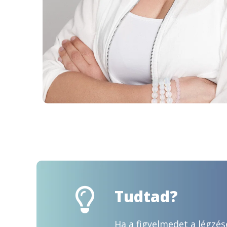
Tudtad?
Ha a figyelmedet a légzés