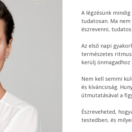
A légzésünk mindig 
tudatosan. Ma nem v
észrevenni, tudatosí
Az első napi gyakorl
természetes ritmusá
kerülj önmagadhoz é
Nem kell semmi kül
és kíváncsiság. Hun
útmutatásával a fig
Észreveheted, hogya
testedben, és milye