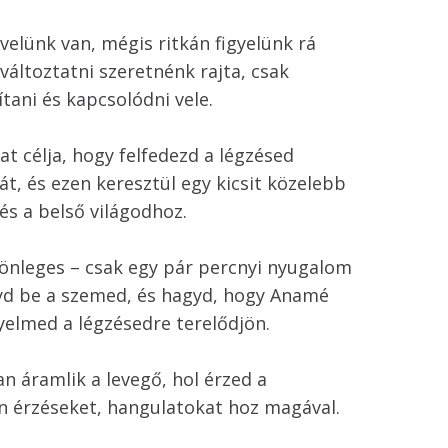
velünk van, mégis ritkán figyelünk rá 
áltoztatni szeretnénk rajta, csak 
tani és kapcsolódni vele. 
at célja, hogy felfedezd a légzésed 
t, és ezen keresztül egy kicsit közelebb 
s a belső világodhoz.
önleges – csak egy pár percnyi nyugalom 
yd be a szemed, és hagyd, hogy Anamé 
yelmed a légzésedre terelődjön. 
n áramlik a levegő, hol érzed a 
n érzéseket, hangulatokat hoz magával.