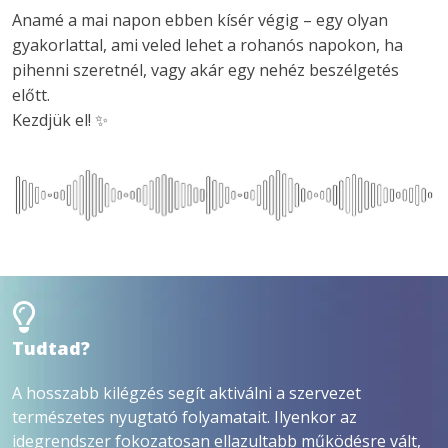
Anamé a mai napon ebben kísér végig – egy olyan 
gyakorlattal, ami veled lehet a rohanós napokon, ha 
pihenni szeretnél, vagy akár egy nehéz beszélgetés 
előtt.

Tudtad?
A hosszabb kilégzés segít aktiválni a szervezet
természetes nyugtató folyamatait. Ilyenkor az
idegrendszer fokozatosan ellazultabb működésre vált,