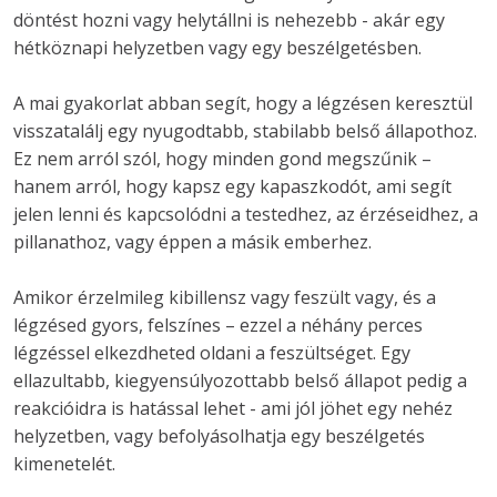
döntést hozni vagy helytállni is nehezebb - akár egy 
hétköznapi helyzetben vagy egy beszélgetésben. 
A mai gyakorlat abban segít, hogy a légzésen keresztül 
visszatalálj egy nyugodtabb, stabilabb belső állapothoz. 
Ez nem arról szól, hogy minden gond megszűnik – 
hanem arról, hogy kapsz egy kapaszkodót, ami segít 
jelen lenni és kapcsolódni a testedhez, az érzéseidhez, a 
pillanathoz, vagy éppen a másik emberhez.
Amikor érzelmileg kibillensz vagy feszült vagy, és a 
légzésed gyors, felszínes – ezzel a néhány perces 
légzéssel elkezdheted oldani a feszültséget. Egy 
ellazultabb, kiegyensúlyozottabb belső állapot pedig a 
reakcióidra is hatással lehet - ami jól jöhet egy nehéz 
helyzetben, vagy befolyásolhatja egy beszélgetés 
kimenetelét.