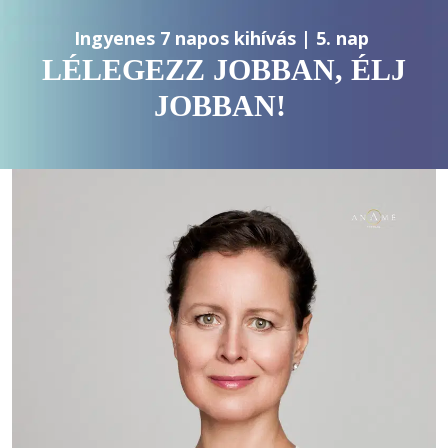
Ingyenes 7 napos kihívás | 5. nap 
LÉLEGEZZ JOBBAN, ÉLJ
JOBBAN!