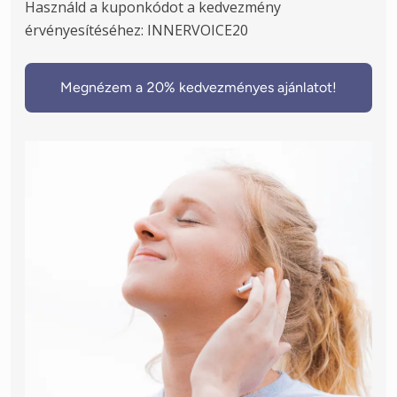
Használd a kuponkódot a kedvezmény 
érvényesítéséhez: INNERVOICE20
Megnézem a 20% kedvezményes ajánlatot!