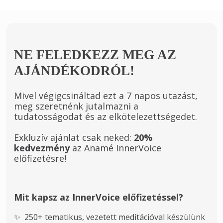
NE FELEDKEZZ MEG AZ
AJÁNDÉKODRÓL!
Mivel végigcsináltad ezt a 7 napos utazást,
meg szeretnénk jutalmazni a
tudatosságodat és az elkötelezettségedet.
Exkluzív ajánlat csak neked:
20%
kedvezmény
az Anamé InnerVoice
előfizetésre!
Mit kapsz az InnerVoice előfizetéssel?
✨  250+ tematikus, vezetett meditációval készülünk 