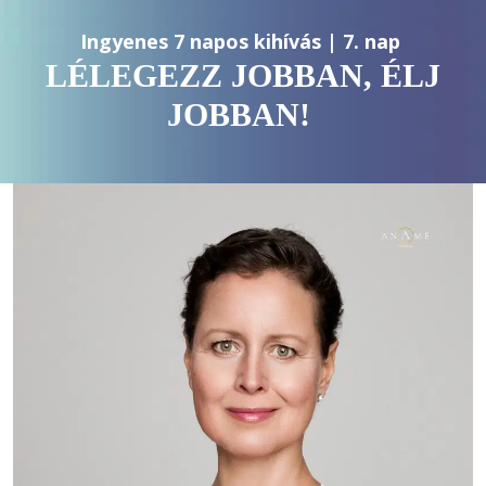
Ingyenes 7 napos kihívás | 7. nap 
LÉLEGEZZ JOBBAN, ÉLJ
JOBBAN!