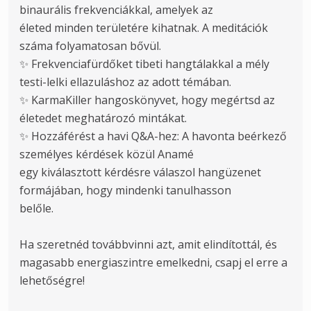
binaurális frekvenciákkal, amelyek az

életed minden területére kihatnak. A meditációk 
száma folyamatosan bővül.

✨ Frekvenciafürdőket tibeti hangtálakkal a mély 
testi-lelki ellazuláshoz az adott témában.

✨ KarmaKiller hangoskönyvet, hogy megértsd az 
életedet meghatározó mintákat.

✨ Hozzáférést a havi Q&A-hez: A havonta beérkező 
személyes kérdések közül Anamé

egy kiválasztott kérdésre válaszol hangüzenet 
formájában, hogy mindenki tanulhasson

belőle.

Ha szeretnéd továbbvinni azt, amit elindítottál, és 
magasabb energiaszintre emelkedni, csapj el erre a 
lehetőségre! 