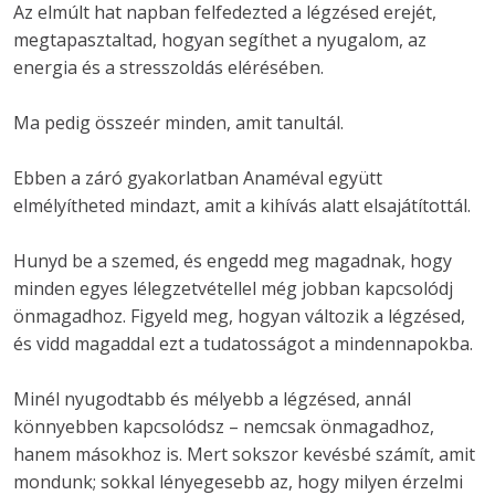
Az elmúlt hat napban felfedezted a légzésed erejét, 
megtapasztaltad, hogyan segíthet a nyugalom, az 
energia és a stresszoldás elérésében.
Ma pedig összeér minden, amit tanultál.
Ebben a záró gyakorlatban Anaméval együtt 
elmélyítheted mindazt, amit a kihívás alatt elsajátítottál. 
Hunyd be a szemed, és engedd meg magadnak, hogy 
minden egyes lélegzetvétellel még jobban kapcsolódj 
önmagadhoz. Figyeld meg, hogyan változik a légzésed, 
és vidd magaddal ezt a tudatosságot a mindennapokba.
Minél nyugodtabb és mélyebb a légzésed, annál 
könnyebben kapcsolódsz – nemcsak önmagadhoz, 
hanem másokhoz is. Mert sokszor kevésbé számít, amit 
mondunk; sokkal lényegesebb az, hogy milyen érzelmi 