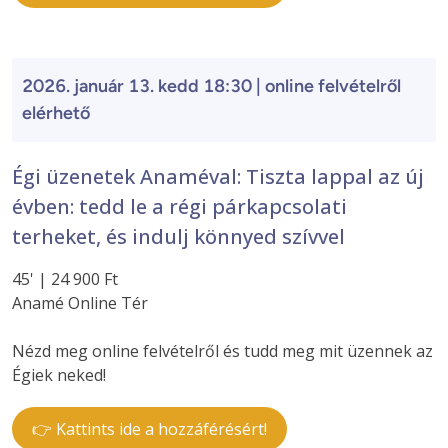
2026. január 13. kedd 18:30 | online felvételről
elérhető
Égi üzenetek Anaméval: Tiszta lappal az új
évben: tedd le a régi párkapcsolati
terheket, és indulj könnyed szívvel
45' | 24 900 Ft
Anamé Online Tér
Nézd meg online felvételről és tudd meg mit üzennek az
Égiek neked!
👉 Kattints ide a hozzáférésért!