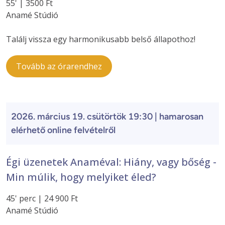
55' | 3500 Ft
Anamé Stúdió
Találj vissza egy harmonikusabb belső állapothoz!
Tovább az órarendhez
2026. március 19. csütörtök 19:30 | hamarosan
elérhető online felvételről
Égi üzenetek Anaméval: Hiány, vagy bőség -
Min múlik, hogy melyiket éled?
45' perc | 24 900 Ft
Anamé Stúdió