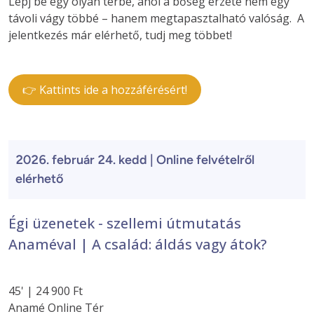
Lépj be egy olyan térbe, ahol a bőség érzete nem egy
távoli vágy többé – hanem megtapasztalható valóság. A
jelentkezés már elérhető, tudj meg többet!
👉 Kattints ide a hozzáférésért!
2026. február 24. kedd | Online felvételről
elérhető
Égi üzenetek - szellemi útmutatás
Anaméval | A család: áldás vagy átok?
45' | 24 900 Ft
Anamé Online Tér