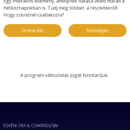
Egy interaktív esemény, amelynek hatása veled marad a
hétköznapokban is. Tudj meg többet a részletekről!
Hogy szeretnél csatlakozni?
Online élő
Személyes
A program változtatás jogát fenntartjuk. 
EGYÉNI ÓRA & CSAKRADIZÁJN