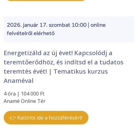
2026. január 17. szombat 10:00 | online
felvételről elérhető
Energetizáld az új évet! Kapcsolódj a
teremtőerődhöz, és indítsd el a tudatos
teremtés évét! | Tematikus kurzus
Anaméval
4 óra | 104 000 Ft
Anamé Online Tér
👉 Kattints ide a hozzáférésért!