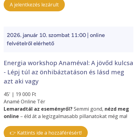
A jelentkezés lezárult
2026. január 10. szombat 11:00 | online
felvételről elérhető
Energia workshop Anaméval: A jövőd kulcsa
- Lépj túl az önhibáztatáson és lásd meg
azt aki vagy
45' | 19 000 Ft
Anamé Online Tér
Lemaradtál az eseményről?
Semmi gond,
nézd meg
online
– éld át a legizgalmasabb pillanatokat még ma!
👉 Kattints ide a hozzáférésért!