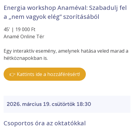
Energia workshop Anaméval: Szabadulj fel
a „nem vagyok elég” szorításából
45' | 19 000 Ft
Anamé Online Tér
Egy interaktív esemény, amelynek hatása veled marad a
hétköznapokban is.
👉 Kattints ide a hozzáférésért!
2026. március 19. csütörtök 18:30
Csoportos óra az oktatókkal