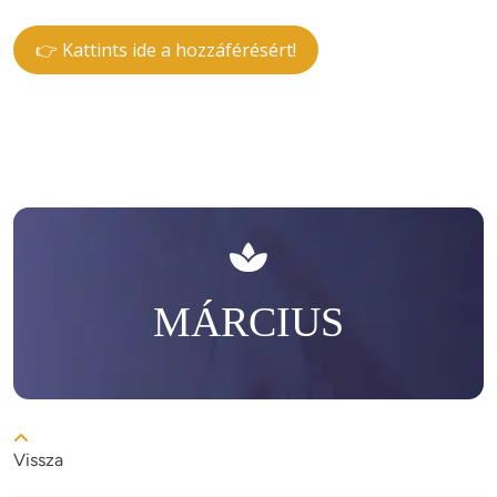
👉 Kattints ide a hozzáférésért!
MÁRCIUS
Vissza