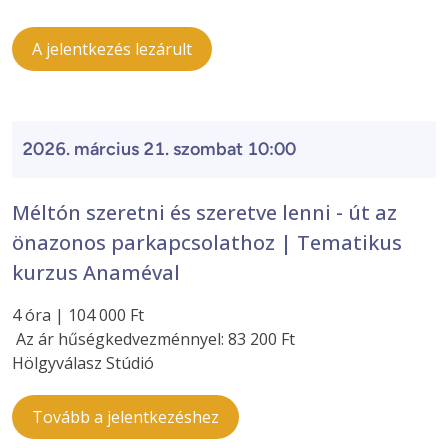
A jelentkezés lezárult
2026. március 21. szombat 10:00
Méltón szeretni és szeretve lenni - út az
önazonos parkapcsolathoz | Tematikus
kurzus Anaméval
4 óra | 104 000 Ft
Az ár hűségkedvezménnyel: 83 200 Ft
Hölgyválasz Stúdió
Tovább a jelentkezéshez