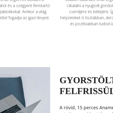
tot és a szégyent fenntartó 
rátalálni a nyugodt gondol
iablokkokat. Amikor a világ 
csendjére és békéjére. Íg
ettel fogadja az igazi lényed.
helyzeteket is tisztábban, de
és pozitívabban tudod lá
GYORSTÖLT
FELFRISSÜ
A rövid, 15 perces Anam