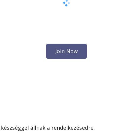
Join Now
k készséggel állnak a rendelkezésedre.