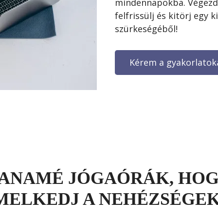
mindennapokba. Végezd e
felfrissülj és kitörj egy
Kérem a gyakorlatok
ES ANAMÉ JÓGAÓRÁK, H
MELKEDJ A NEHÉZSÉGE