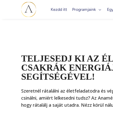
Kezdd itt
Programjaink
Eg
TELJESEDJ KI AZ É
CSAKRÁK ENERGIÁ
SEGÍTSÉGÉVEL!
Szeretnél rátalálni az életfeladatodra és v
csinálni, amiért lelkesedni tudsz? Az Anam
hogy rátalálj a saját utadra. Nézz körül nál