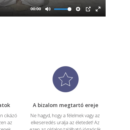
n cikázó 
Ne hagyd, hogy a félelmek vagy az 
zen az 
elkeseredés uralja az életedet! Az 
tenek 
ezen az oldalon található jógaórák 