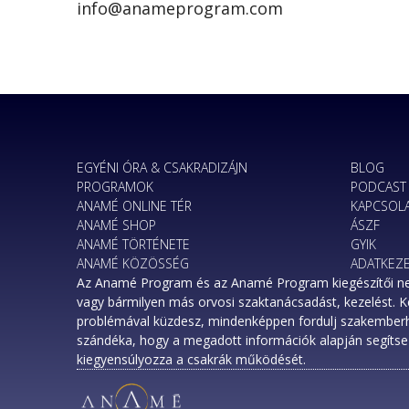
info@anameprogram.com
EGYÉNI ÓRA & CSAKRADIZÁJN
BLOG
PROGRAMOK
PODCAST
ANAMÉ ONLINE TÉR
KAPCSOL
ANAMÉ SHOP
ÁSZF
ANAMÉ TÖRTÉNETE
GYIK
ANAMÉ KÖZÖSSÉG
ADATKEZE
Az Anamé Program és az Anamé Program kiegészítői nem h
vagy bármilyen más orvosi szaktanácsadást, kezelést. 
problémával küzdesz, mindenképpen fordulj szakembe
szándéka, hogy a megadott információk alapján segítse 
kiegyensúlyozza a csakrák működését.