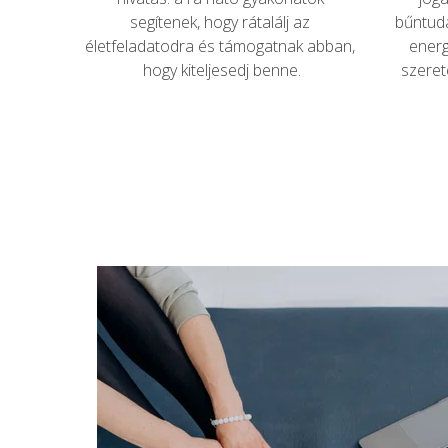
segítenek, hogy rátalálj az 
bűntuda
életfeladatodra és támogatnak abban, 
energ
hogy kiteljesedj benne.
szeret