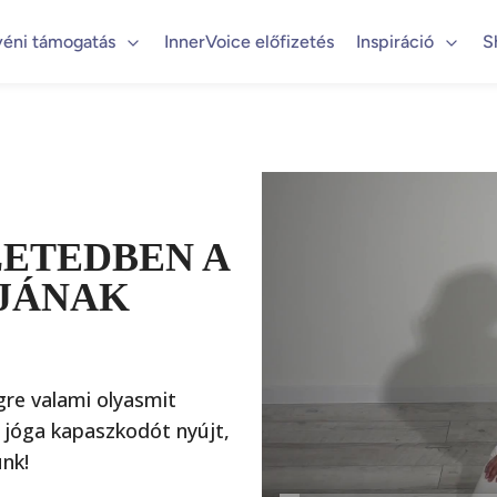
yéni támogatás
InnerVoice előfizetés
Inspiráció
S
LETEDBEN A
JÁNAK
égre valami olyasmit
é jóga kapaszkodót nyújt,
unk!