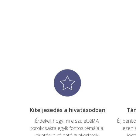
Érdekel, hogy mire születtél? A 
Élj béní
torokcsakra egyik fontos témája a 
ezen a
hivatás: a rá ható gyakorlatok 
jóga