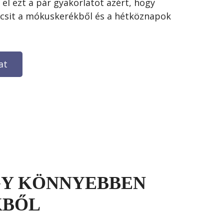
l ezt a pár gyakorlatot azért, hogy 
 kicsit a mókuskerékből és a hétköznapok 
at
OGY KÖNNYEBBEN
KBŐL