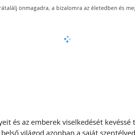
rátalálj önmagadra, a bizalomra az életedben és me
eit és az emberek viselkedését kevéssé t
 belső világod azonban a saját szentélyed