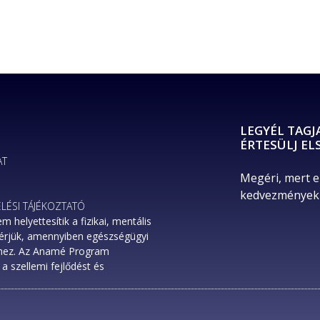
LEGYÉL TAGJ
ÉRTESÜLJ EL
AT
Megéri, mert e
kedvezményekr
LÉSI TÁJÉKOZTATÓ
elyettesítik a fizikai, mentális
Kérjük, amennyiben egészségügyi
rhez. Az Anamé Program
a szellemi fejlődést és