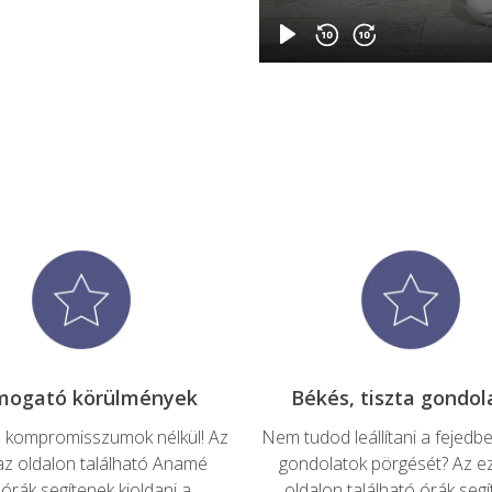
tó kompromisszumok nélkül! Az 
Nem tudod leállítani a fejedbe
z oldalon található Anamé 
gondolatok pörgését? Az e
órák segítenek kioldani a 
oldalon található órák segí