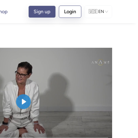
hop
Sign up
Login
🇺🇸
EN