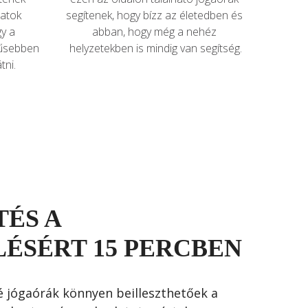
atok 
segítenek, hogy bízz az életedben és 
y a 
abban, hogy még a nehéz 
rűsebben 
helyzetekben is mindig van segítség.
tni.
ÉS A
LÉSÉRT 15 PERCBEN
é jógaórák könnyen beilleszthetőek a 