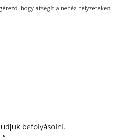
gérezd, hogy átsegít a nehéz helyzeteken
udjuk befolyásolni.

.”