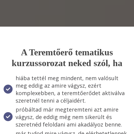
A Teremtőerő tematikus
kurzussorozat neked szól, ha
hiába tettél meg mindent, nem valósult 
meg eddig az amire vágysz, ezért 
komplexebben, a teremtőerődet aktiválva 
szeretnél tenni a céljaidért. 
próbáltad már megteremteni azt amire 
vágysz, de eddig még nem sikerült és 
szeretnéd feloldani ami akadályoz benne. 
már tudod mire vágysz, de elérhetetlennek 