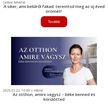
Online felvétel
A siker, ami belülről fakad: teremtsd meg az új éved
örömét!
Tovább
2025.02.22. 10:00 | Hibrid
Az otthon, amire vágysz – béke benned és
körülötted
-