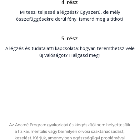
4. rész
Mi teszi teljessé a légzést? Egyszerű, de mély
összefüggésekre derül fény. Ismerd meg a titkot!
5. rész
A légzés és tudatalatti kapcsolata: hogyan teremthetsz vele
új valóságot? Hallgasd meg!
Az Anamé Program gyakorlatai és kiegészítői nem helyettesítik 
a fizikai, mentális vagy bármilyen orvosi szaktanácsadást, 
kezelést. Kérjük, amennyiben egészségügyi problémával 