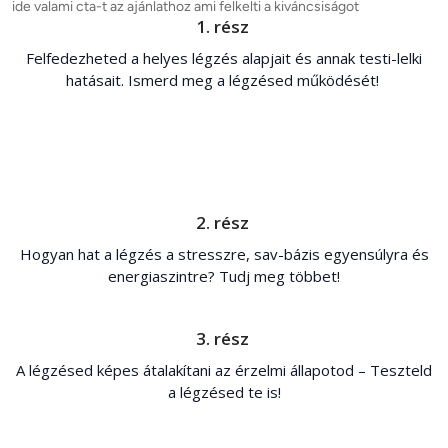
ide valami cta-t az ajánlathoz ami felkelti a kiváncsiságot 
1. rész
Felfedezheted a helyes légzés alapjait és annak testi-lelki
hatásait. Ismerd meg a légzésed működését!
2. rész
Hogyan hat a légzés a stresszre, sav-bázis egyensúlyra és
energiaszintre? Tudj meg többet!
3. rész
A légzésed képes átalakítani az érzelmi állapotod – Teszteld
a légzésed te is!