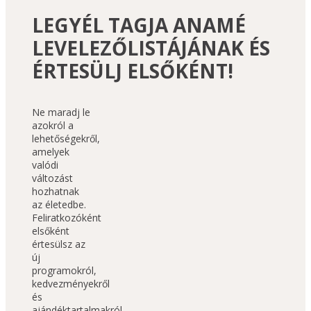
LEGYÉL TAGJA ANAMÉ
LEVELEZŐLISTÁJÁNAK ÉS
ÉRTESÜLJ ELSŐKÉNT!
Ne maradj le 
azokról a 
lehetőségekről, 
amelyek 
valódi 
változást 
hozhatnak 
az életedbe. 
Feliratkozóként 
elsőként 
értesülsz az 
új 
programokról, 
kedvezményekről 
és 
ajándéktartalmakról 