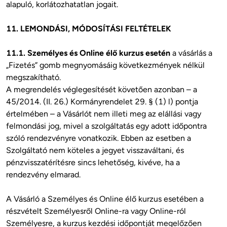
alapuló, korlátozhatatlan jogait.

11. LEMONDÁSI, MÓDOSÍTÁSI FELTÉTELEK
11.1. Személyes és Online élő kurzus esetén
 a vásárlás a 
„Fizetés” gomb megnyomásáig következmények nélkül 
megszakítható.

A megrendelés véglegesítését követően azonban – a 
45/2014. (II. 26.) Kormányrendelet 29. § (1) l) pontja 
értelmében – a Vásárlót nem illeti meg az elállási vagy 
felmondási jog, mivel a szolgáltatás egy adott időpontra 
szóló rendezvényre vonatkozik. Ebben az esetben a 
Szolgáltató nem köteles a jegyet visszaváltani, és 
pénzvisszatérítésre sincs lehetőség, kivéve, ha a 
rendezvény elmarad.

A Vásárló a Személyes és Online élő kurzus esetében a 
részvételt Személyesről Online-ra vagy Online-ról 
Személyesre, a kurzus kezdési időpontját megelőzően 