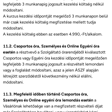
legfeljebb 3 munkanapig jogosult kezelési költség nélkül 
módosítani.

A kurzus kezdési időpontját megelőző 3 munkanapon belül 
már csak kezelési költség megfizetése mellett tudja 
módosítani. 

A kezelési költség ebben az esetben 4.990,-Ft/alkalom. 

11.2. Csoportos óra, Személyes és Online Egyéni óra 
esetén
 a résztvevő a Szolgáltató órarendjéből kiválasztott 
Csoportos vagy Egyéni óra kezdési időpontját megelőzően 
legfeljebb 3 munkanapig jogosult a részvételt lemondani 
vagy a foglalást módosítani, azaz a jelen ÁSZF alapján 
létrejött szerződéstől következmény nélkül elállni, 
módosítani.

11.3. Megfelelő időben történő Csoportos óra, 
Személyes és Online egyéni óra lemondás esetén
 a 
Vásárlónak lehetősége van a megfizetett részvételi díjat 