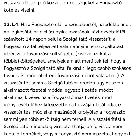
visszaküldéssel járó közvetlen költségeket a Fogyasztó 
köteles viselni. 

13.1.4.
 Ha a Fogyasztó eláll a szerződéstől, haladéktalanul, 
de legkésőbb az elállási nyilatkozatának kézhezvételétől 
számított 14 napon belül a Szolgáltató visszatéríti a 
Fogyasztó által teljesített valamennyi ellenszolgáltatást, 
ideértve a fuvarozási költséget is (kivéve azokat a 
többletköltségeket, amelyek amiatt merültek fel, hogy a 
Fogyasztó a Szolgáltató által felkínált, legolcsóbb szokásos 
fuvarozási módtól eltérő fuvarozási módot választott). A 
visszatérítés során a Szolgáltató az eredeti ügylet során 
alkalmazott fizetési móddal egyező fizetési módot 
alkalmaz, kivéve, ha a Fogyasztó más fizetési mód 
igénybevételéhez kifejezetten a hozzájárulását adja; e 
visszatérítési mód alkalmazásából kifolyólag a Fogyasztó 
semmilyen többletköltség nem terheli. A visszatérítést a 
Szolgáltató mindaddig visszatarthatja, amíg vissza nem 
kapta a Terméket, vagy a Fogyasztó nem igazolta, hogy azt 