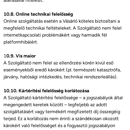
aláírásával hitelesít.

10.8. Online technikai felelősség
Online szolgáltatás esetén a Vásárló köteles biztosítani a 
megfelelő technikai feltételeket. A Szolgáltató nem felel 
internetkapcsolati problémákért vagy harmadik fél 
platformhibáiért.

1
0.9. Vis maior
A Szolgáltató nem felel az ellenőrzési körén kívül eső 
eseményekből eredő károkért (pl. természeti katasztrófa, 
járvány, hatósági intézkedés, technikai rendszerleállás). 

10.10. Kártérítési felelősség korlátozása
A Szolgáltató kártérítési felelőssége – a jogszabályok által 
megengedett keretek között – legfeljebb az adott 
szolgáltatásért vagy termékért megfizetett díj összegéig 
terjed. Ez a korlátozás nem érinti a szándékosan okozott 
károkért való felelősséget és a fogyasztó jogszabályon 