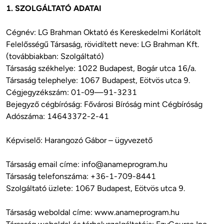
1. SZOLGÁLTATÓ ADATAI
Cégnév: LG Brahman Oktató és Kereskedelmi Korlátolt 
Felelősségű Társaság, rövidített neve: LG Brahman Kft. 
(továbbiakban: Szolgáltató)

Társaság székhelye: 1022 Budapest, Bogár utca 16/a.

Társaság telephelye: 1067 Budapest, Eötvös utca 9.

Cégjegyzékszám: 01-09—91-3231

Bejegyző cégbíróság: Fővárosi Bíróság mint Cégbíróság

Adószáma: 14643372-2-41

Képviselő: Harangozó Gábor – ügyvezető

Társaság email címe: 
info@anameprogram.hu
Társaság telefonszáma: +36-1-709-8441

Szolgáltató üzlete: 1067 Budapest, Eötvös utca 9. 

Társaság weboldal címe: www.anameprogram.hu
