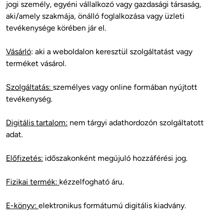
jogi személy, egyéni vállalkozó vagy gazdasági társaság, 
aki/amely szakmája, önálló foglalkozása vagy üzleti 
tevékenysége körében jár el.
Vásárló
: aki a weboldalon keresztül szolgáltatást vagy 
terméket vásárol.
Szolgáltatás: 
személyes vagy online formában nyújtott 
tevékenység.
Digitális tartalom:
 nem tárgyi adathordozón szolgáltatott 
adat.
Előfizetés:
 időszakonként megújuló hozzáférési jog.
Fizikai termék: 
kézzelfogható áru.
E-könyv: 
elektronikus formátumú digitális kiadvány.