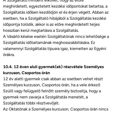
A Szolgáltató mindent elkövet, hogy az előre 
meghirdetett, egyeztetett kezdési időpontokat betartsa, a 
Szolgáltatás időben kezdődjön el és érjen végett. Abban az 
esetben, ha a Szolgáltató hibájából a Szolgáltatás kezdési 
időpontja tolódik, akkor is az előre meghirdetett teljes 
hosszban kerül megtartásra a Szolgáltatás. 

A Vásárló késése esetén Szolgáltatónak nincs lehetősége a 
Szolgáltatás időtartamának meghosszabbítására. Ez 
valamennyi Szolgáltatás típusra igaz, kiemelten az Egyéni 
órákra.

10.4. 12 éven aluli gyermek(ek) részvétele Személyes 
kurzuson, Csoportos órán
12 év alatti gyermek csak abban az esetben vehet részt 
Személyes kurzuson, Csoportos órán, ha a vele érkező 
Szülő vagy felügyelő felnőtt személy biztosítja, hogy a 
gyermek nem zavarja a Szolgáltatás menetét, a 
Szolgáltatás többi résztvevőjét. 

Az Oktatónak a Személyes kurzuson, Csoportos órán nincs 