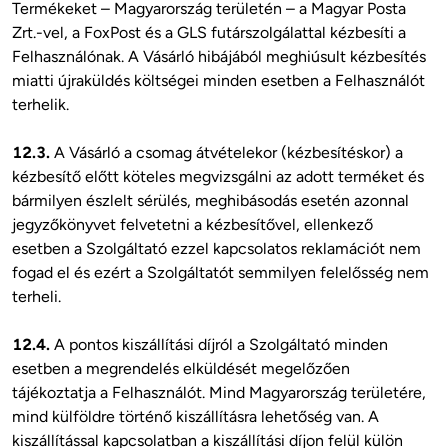
Termékeket – Magyarország területén – a Magyar Posta 
Zrt.-vel, a FoxPost és a GLS futárszolgálattal kézbesíti a 
Felhasználónak. A Vásárló hibájából meghiúsult kézbesítés 
miatti újraküldés költségei minden esetben a Felhasználót 
terhelik.

12.3.
 A Vásárló a csomag átvételekor (kézbesítéskor) a 
kézbesítő előtt köteles megvizsgálni az adott terméket és 
bármilyen észlelt sérülés, meghibásodás esetén azonnal 
jegyzőkönyvet felvetetni a kézbesítővel, ellenkező 
esetben a Szolgáltató ezzel kapcsolatos reklamációt nem 
fogad el és ezért a Szolgáltatót semmilyen felelősség nem 
terheli. 

12.4.
 A pontos kiszállítási díjról a Szolgáltató minden 
esetben a megrendelés elküldését megelőzően 
tájékoztatja a Felhasználót. Mind Magyarország területére, 
mind külföldre történő kiszállításra lehetőség van. A 
kiszállítással kapcsolatban a kiszállítási díjon felül külön 