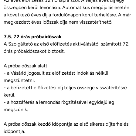
Az éves előfizetés 12 hónapra szól. A teljes éves díj egy 
összegben kerül levonásra. Automatikus megújulás esetén 
a következő éves díj a fordulónapon kerül terhelésre. A már 
megkezdett éves időszak díja nem visszatéríthető.

7.5. 72 órás próbaidőszak
A Szolgáltató az első előfizetés aktiválásától számított 72 
órás próbaidőszakot biztosít. 

A próbaidőszak alatt:

- a Vásárló jogosult az előfizetést indoklás nélkül 
megszüntetni,

- a befizetett előfizetési díj teljes összege visszatérítésre 
kerül,

- a hozzáférés a lemondás rögzítésével egyidejűleg 
megszűnik.

A próbaidőszak kezdő időpontja az első sikeres díjterhelés 
időpontja.
