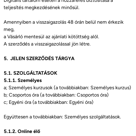
Digitális tartalom esetén a hozzáférés biztosítása a 
teljesítés megkezdésének minősül.

Amennyiben a visszaigazolás 48 órán belül nem érkezik 
meg,

a Vásárló mentesül az ajánlati kötöttség alól.

A szerződés a visszaigazolással jön létre. 

5.  JELEN SZERZŐDÉS TÁRGYA
5.1. SZOLGÁLTATÁSOK
5.1.1. Személyes
a; Személyes kurzusok (a továbbiakban: Személyes kurzus)

b; Csoportos óra (a továbbiakban: Csoportos óra)

c; Egyéni óra (a továbbiakban: Egyéni óra)

Együttesen a továbbiakban: Személyes szolgáltatások.

5.1.2. Online élő