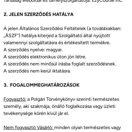
Társaság weboldal és tárhelyszolgáltatója: EzyCourse Inc.

2. JELEN SZERZŐDÉS HATÁLYA
A jelen Általános Szerződési Feltételek (a továbbiakban: 
„ÁSZF”) hatálya kiterjed a Szolgáltató által nyújtott 
valamennyi szolgáltatásra és értékesített termékre.

A szerződés nyelve: magyar.

A szerződés elektronikus úton jön létre.

A szerződés nem minősül írásba foglalt szerződésnek.

A szerződés nem kerül iktatásra.

3.  FOGALOMMEGHATÁROZÁSOK
Fogyasztó:
 a Polgári Törvénykönyv szerinti természetes 
személy, aki szakmája, önálló foglalkozása vagy üzleti 
tevékenysége körén kívül jár el.
Nem fogyasztó Vásárló: 
minden olyan természetes vagy 