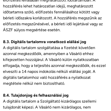
előfizetés leírásában meghatározott időtartamban. A 
hozzáférés lehet határozatlan idejű, meghatározott 
időtartamra szóló, előfizetés fennállásához kötött vagy 
bérleti időszakra korlátozott. A hozzáférés megszűnik az 
előfizetés megszűnésével, a bérleti idő lejártával vagy az 
ÁSZF súlyos megsértése esetén.

8.3. Digitális tartalomra vonatkozó elállási jog
A digitális tartalom szolgáltatása a fizetést követően 
azonnal megkezdődik, amennyiben a Vásárló ehhez 
kifejezetten hozzájárul. A Vásárló külön nyilatkozatban 
elfogadja, hogy a teljesítés azonnal megkezdődik, és ezzel 
elveszíti a 14 napos indokolás nélküli elállási jogát. A 
digitális tartalomhoz való hozzáférés a nyilatkozat 
megtétele nélkül nem biztosítható.

8.4. Tulajdonjog és felhasználási jog
A digitális tartalom a Szolgáltató kizárólagos szellemi 
tulajdonát képezi. A Vásárló nem kizárólagos, nem 