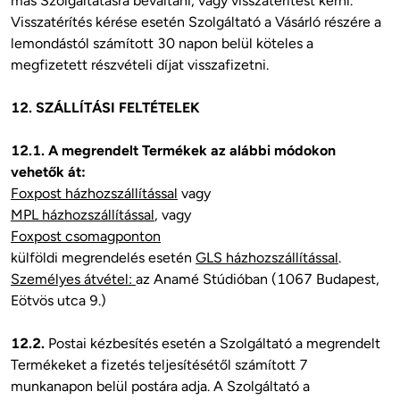
más Szolgáltatásra beváltani, vagy visszatérítést kérni. 
Visszatérítés kérése esetén Szolgáltató a Vásárló részére a 
lemondástól számított 30 napon belül köteles a 
megfizetett részvételi díjat visszafizetni. 

12. SZÁLLÍTÁSI FELTÉTELEK 
12.1. A megrendelt Termékek az alábbi módokon 
vehetők át:
Foxpost házhozszállítással
MPL házhozszállítással
Foxpost csomagponton
külföldi megrendelés esetén 
GLS házhozszállítással
Személyes átvétel: 
az Anamé Stúdióban (1067 Budapest, 
Eötvös utca 9.)

12.2.
 Postai kézbesítés esetén a Szolgáltató a megrendelt 
Termékeket a fizetés teljesítésétől számított 7 
munkanapon belül postára adja. A Szolgáltató a 