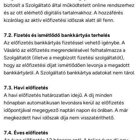
biztosít a Szolgáltató által működtetett online rendszerhez 
és az ott elérhető digitális tartalmakhoz. A hozzáférés 
kizárólag az aktív előfizetési időszak alatt áll fenn.

7.2. Fizetés és ismétlődő bankkártyás terhelés
Az előfizetés bankkártyás fizetéssel vehető igénybe. A 
Vásárló az előfizetés megrendelésével felhatalmazza a 
Szolgáltatót (illetve a megbízott fizetési szolgáltatót), 
hogy az előfizetési díjat ismétlődően levonja a megadott 
bankkártyáról. A Szolgáltató bankkártya adatokat nem tárol. 

7.3. Havi előfizetés
A havi előfizetés határozatlan idejű. A díj minden 
hónapban automatikusan levonásra kerül az előfizetés 
időpontjával megegyező naptári napon és órában. A már 
megkezdett havi időszak díja nem visszatéríthető.

7.4. Éves előfizetés