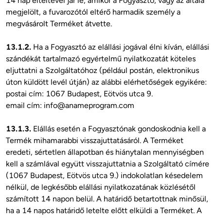
14 nap elteltével jár le, amikor a Fogyasztó, vagy az általa 
megjelölt, a fuvarozótól eltérő harmadik személy a 
megvásárolt Terméket átvette. 

13.1.2.
 Ha a Fogyasztó az elállási jogával élni kíván, elállási 
szándékát tartalmazó egyértelmű nyilatkozatát köteles 
eljuttatni a Szolgáltatóhoz (például postán, elektronikus 
úton küldött levél útján) az alábbi elérhetőségek egyikére: 

postai cím: 1067 Budapest, Eötvös utca 9.

email cím: 
info@anameprogram.com
13.1.3. 
Elállás esetén a Fogyasztónak gondoskodnia kell a 
Termék mihamarabbi visszajuttatásáról. A Terméket 
eredeti, sértetlen állapotban és hiánytalan mennyiségben 
kell a számlával együtt visszajuttatnia a Szolgáltató címére 
(1067 Budapest, Eötvös utca 9.) indokolatlan késedelem 
nélkül, de legkésőbb elállási nyilatkozatának közlésétől 
számított 14 napon belül. A határidő betartottnak minősül, 
ha a 14 napos határidő letelte előtt elküldi a Terméket. A 