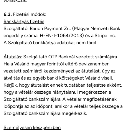
vonatkozik.

6.3.
Bankkártyás fizetés
Szolgáltató: Barion Payment Zrt. (Magyar Nemzeti Bank 
engedély száma: H-EN-I-1064/2013) és a Stripe Inc.

A Szolgáltató bankkártya adatokat nem tárol. 

Átutalás:
 Szolgáltató OTP Banknál vezetett számlájára

Ha a Vásárló magyar forinttól eltérő devizanemben 
vezetett számláról kezdeményezi az átutalást, úgy az 
átváltás és az egyéb banki költségeket Vásárló viseli. 
Kérjük, hogy átutalást ennek tudatában teljesítse akként, 
hogy a vételár összege hiánytalanul megérkezzen a 
Szolgáltató bankszámlájára. A vételár megfizetésének 
időpontja az az időpont, amikor a vételár teljes összege a 
Szolgáltató bankszámlájára megérkezik.

Személyesen készpénzben