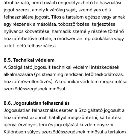
átruházható, nem tovább engedélyezhető felhasználási 
jogot szerez, amely kizárólag saját, személyes célú 
felhasználásra jogosít. Tilos a tartalom egésze vagy annak 
egy részének a másolása, többszörözése, terjesztése, 
nyilvános közvetítése, harmadik személy részére történő 
hozzáférhetővé tétele, a módszertan reprodukálása vagy 
üzleti célú felhasználása.

8.5. Technikai védelem
A Szolgáltató jogosult technikai védelmi intézkedések 
alkalmazására (pl. streaming rendszer, letöltéskorlátozás, 
hozzáférés-ellenőrzés). A technikai védelem megkerülése 
szerződésszegésnek minősül.

8.6. Jogosulatlan felhasználás
Jogosulatlan felhasználás esetén a Szolgáltató jogosult a 
hozzáférést azonnali hatállyal megszüntetni, kártérítési 
igényt érvényesíteni és jogi eljárást kezdeményezni. 
Különösen súlyos szerződésszegésnek minősül a tartalom 