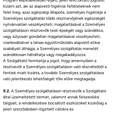
Program képviseletében eljáró, jelen lévő oktató jogosult 
kizárni azt, aki az alapvető higiéniai feltételeknek nem 
felel meg, azaz egészségi állapota, személyes higiénéje a 
Személyes szolgáltatás többi résztvevőjének egészségét 
nyilvánvalóan veszélyezteti; magatartásával a Személyes 
szolgáltatáson résztvevők testi épségét vagy szándékos, 
vagy súlyosan gondatlan magatartásával veszélyezteti; 
viselkedésével a társas együttműködés alapvető etikai 
szabályait áthágja, a Személyes szolgáltatás menetét 
szándékosan hátráltatja vagy megakadályozza.

A Szolgáltató fenntartja a jogot, hogy amennyiben a 
résztvevőt a Személyes szolgáltatáson való részvételből a 
fentiek miatt kizárta, a további Személyes szolgáltatásra 
való jelentkezés lehetőségét tőle előre megtagadja.

9.2.
 A Személyes szolgáltatáson résztvevők a Szolgáltató 
által üzemeltetett termet, valamint annak felszerelési 
tárgyait, a rendelkezésre bocsátott eszközöket kizárólag a 
jelen szerződésben rögzített célokra és 