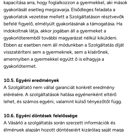
kapacitása arra, hogy foglalkozzon a gyermekkel, aki mások 
gyakorlását esetleg megzavarja. Elsődleges feladata a 
gyakorlatok vezetése mellett a Szolgáltatáson résztvevők 
befelé figyelő, elmélyült gyakorlásának a támogatása. Ha 
indokoltnak látja, akkor jogában áll a gyermeket a 
gyakorlóteremből további magyarázat nélkül kiküldeni. 
Ebben az esetben nem áll módunkban a Szolgáltatás díját 
visszatéríteni sem a gyermeknek, sem a kísérőnek, 
amennyiben a gyermekkel együtt ő is elhagyja a 
10.5. Egyéni eredmények
A Szolgáltató nem vállal garanciát konkrét eredmény 
elérésére. A szolgáltatások hatása egyénenként eltérő 
lehet, és számos egyéni, valamint külső tényezőtől függ.

10.6. Egyéni döntések felelőssége
A Vásárló a szolgáltatás során szerzett információk és 
élmények alapján hozott döntéseiért kizárólag saját maga 