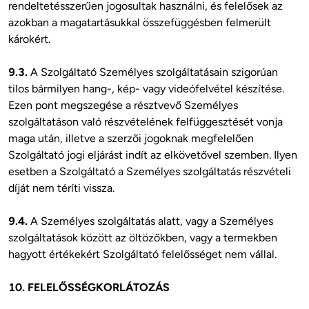
rendeltetésszerűen jogosultak használni, és felelősek az 
azokban a magatartásukkal összefüggésben felmerült 
károkért. 

9.3. 
A Szolgáltató Személyes szolgáltatásain szigorúan 
tilos bármilyen hang-, kép- vagy videófelvétel készítése.

Ezen pont megszegése a résztvevő Személyes 
szolgáltatáson való részvételének felfüggesztését vonja 
maga után, illetve a szerzői jogoknak megfelelően 
Szolgáltató jogi eljárást indít az elkövetővel szemben. Ilyen 
esetben a Szolgáltató a Személyes szolgáltatás részvételi 
díját nem téríti vissza. 

9.4. 
A Személyes szolgáltatás alatt, vagy a Személyes 
szolgáltatások között az öltözőkben, vagy a termekben 
hagyott értékekért Szolgáltató felelősséget nem vállal.

10. FELELŐSSÉGKORLÁTOZÁS