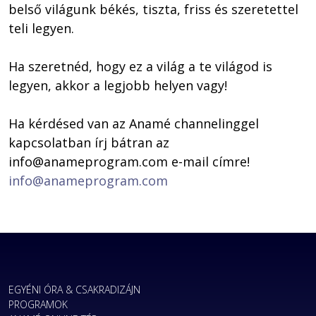
belső világunk békés, tiszta, friss és szeretettel 
teli legyen.

Ha szeretnéd, hogy ez a világ a te világod is 
legyen, akkor a legjobb helyen vagy!

Ha kérdésed van az Anamé channelinggel 
kapcsolatban írj bátran az 
info@anameprogram.com
 e-mail címre! 
info@anameprogram.com
EGYÉNI ÓRA & CSAKRADIZÁJN
PROGRAMOK