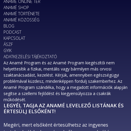
ANAMÉ ONLINE TÉR
ANAMÉ SHOP
ANAMÉ TÖRTÉNETE
ANAMÉ KÖZÖSSÉG
BLOG
PODCAST
KAPCSOLAT
ÁSZF
GYIK
ADATKEZELÉSI TÁJÉKOZTATÓ
Az Anamé Program és az Anamé Program kiegészítői nem
helyettesítik a fizikai, mentális vagy bármilyen más orvosi
szaktanácsadást, kezelést. Kérjük, amennyiben egészségügyi
problémával küzdesz, mindenképpen fordulj szakemberhez. Az
Anamé Program szándéka, hogy a megadott információk alapján
segítse a szellemi fejlődést és kiegyensúlyozza a csakrák
működését.
LEGYÉL TAGJA AZ ANAMÉ LEVELEZŐ LISTÁNAK ÉS
ÉRTESÜLJ ELSŐKÉNT!
Megéri, mert elsőként értesülhetsz az ingyenes 