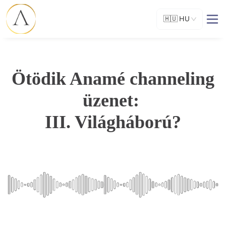
🇭🇺
HU
Ötödik Anamé channeling
üzenet:
III. Világháború?