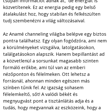
csupán információt adnak át,  de energiát is 
közvetítenek. Ez az energia pedig egy belső 
átalakulást hoz, hogy stabilan és felkészülten 
tudj szembenézni a világ változásaival. 

Az Anamé channeling világba belépve egy biztos 
pontra találhatsz. Egy olyan fogódzóra, ami nem 
a körülményeket vizsgálva, latolgatásokon, 
találgatásokon alapszik. Hanem bepillantást ad 
a közvetlenül a sorsunkat magasabb szinten 
formáló erőkbe, ami túl van az emberi 
nézőponton és félelmeken. Ott lehetsz a 
forrásnál, ahonnan minden egészen más 
színben tűnik fel. Az igazság sohasem 
félelemkeltő, sőt! A valódi békét és 
megnyugvást pont a tisztánlátás adja és a 
tudás, hogy megvannak az eszközeink, hogy a 