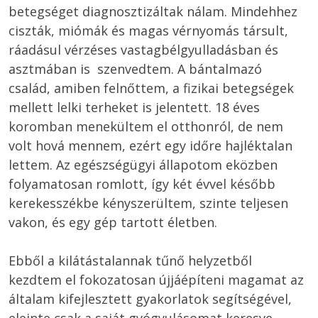
betegséget diagnosztizáltak nálam. Mindehhez 
ciszták, miómák és magas vérnyomás társult, 
ráadásul vérzéses vastagbélgyulladásban és 
asztmában is  szenvedtem. A bántalmazó 
család, amiben felnőttem, a fizikai betegségek 
mellett lelki terheket is jelentett. 18 éves 
koromban menekültem el otthonról, de nem 
volt hová mennem, ezért egy időre hajléktalan 
lettem. Az egészségügyi állapotom eközben 
folyamatosan romlott, így két évvel később 
kerekesszékbe kényszerültem, szinte teljesen 
vakon, és egy gép tartott életben.

Ebből a kilátástalannak tűnő helyzetből 
kezdtem el fokozatosan újjáépíteni magamat az 
általam kifejlesztett gyakorlatok segítségével, 