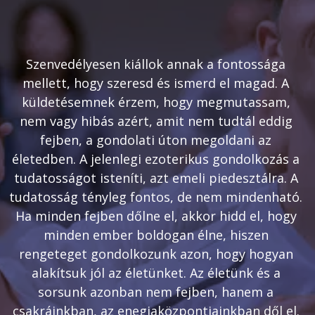
Szenvedélyesen kiállok annak a fontossága 
mellett, hogy szeresd és ismerd el magad. A 
küldetésemnek érzem, hogy megmutassam, 
nem vagy hibás azért, amit nem tudtál eddig 
fejben, a gondolati úton megoldani az 
életedben. A jelenlegi ezoterikus gondolkozás a 
tudatosságot isteníti, azt emeli piedesztálra. A 
tudatosság tényleg fontos, de nem mindenható. 
Ha minden fejben dőlne el, akkor hidd el, hogy 
minden ember boldogan élne, hiszen 
rengeteget gondolkozunk azon, hogy hogyan 
alakítsuk jól az életünket. Az életünk és a 
sorsunk azonban nem fejben, hanem a 
csakráinkban, az enegiaközpontjainkban dől el. 