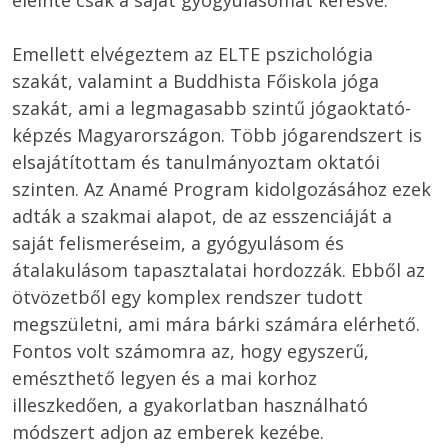
eleinte csak a saját gyógyulásomat keresve.

Emellett elvégeztem az ELTE pszichológia 
szakát, valamint a Buddhista Főiskola jóga 
szakát, ami a legmagasabb szintű jógaoktató-
képzés Magyarországon. Több jógarendszert is 
elsajátítottam és tanulmányoztam oktatói 
szinten. Az Anamé Program kidolgozásához ezek 
adták a szakmai alapot, de az esszenciáját a 
saját felismeréseim, a gyógyulásom és 
átalakulásom tapasztalatai hordozzák. Ebből az 
ötvözetből egy komplex rendszer tudott 
megszületni, ami mára bárki számára elérhető. 
Fontos volt számomra az, hogy egyszerű, 
emészthető legyen és a mai korhoz 
illeszkedően, a gyakorlatban használható 
módszert adjon az emberek kezébe. 