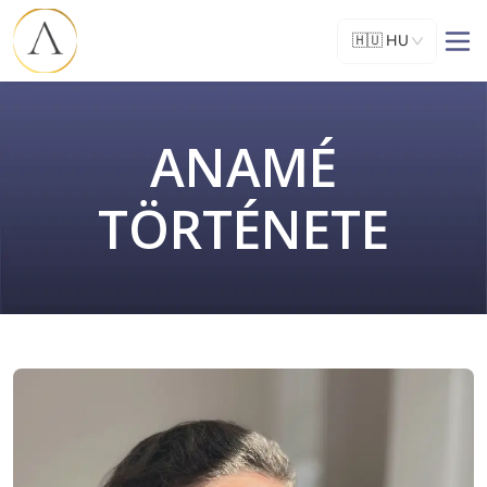
🇭🇺
HU
ANAMÉ
TÖRTÉNETE