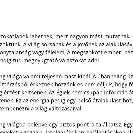
szokatlanok lehetnek, mert nagyon mást mutatnak, 
ktunk. A világ sorsának és a jövőnek az alakulásáv
zonytalanság vagy félelem. A megszokott emberi né
dig tud megnyugtató válaszokat adni.

g világa valami teljesen mást kínál. A Channeling üz
üttérzésből érkeznek hozzánk és nem céljuk, hogy fé
g érzést keltsenek. Az Égiek nem csupán információt
tenek. Ez az energia pedig egy belső átalakulást hoz,
zembenézni a világ változásaival. 

g világba belépve egy biztos pontra találhatsz. Egy
yeket vizsgálva, latolgatásokon, találgatásokon al