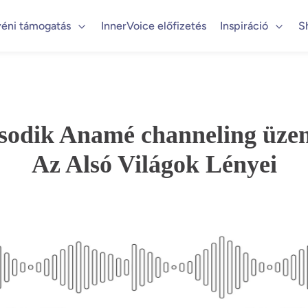
éni támogatás
InnerVoice előfizetés
Inspiráció
S
odik Anamé channeling üze
Az Alsó Világok Lényei