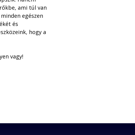
rőkbe, ami túl van 
n minden egészen 
ékét és 
szközeink, hogy a 
yen vagy!
