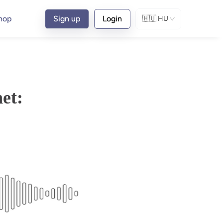
hop
Sign up
Login
🇭🇺
HU
net: