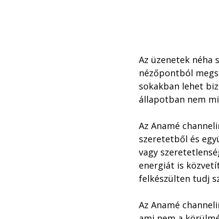
Az üzenetek néha 
nézőpontból megszo
sokakban lehet bi
állapotban nem min
Az Anamé channelin
szeretetből és egy
vagy szeretetlensé
energiát is közvetí
felkészülten tudj s
Az Anamé channelin
ami nem a körülmén