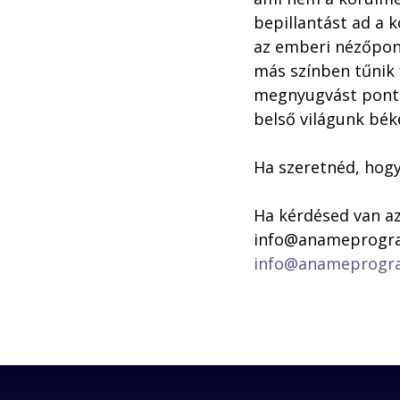
bepillantást ad a 
az emberi nézőpont
más színben tűnik f
megnyugvást pont a
belső világunk békés
Ha szeretnéd, hogy 
Ha kérdésed van az
info@anameprogr
info@anameprogr