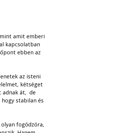
mint amit emberi 
al kapcsolatban 
zőpont ebben az 
enetek az isteni 
lelmet, kétséget 
 adnak át,  de 
 hogy stabilan és 
 olyan fogódzóra, 
apszik. Hanem 