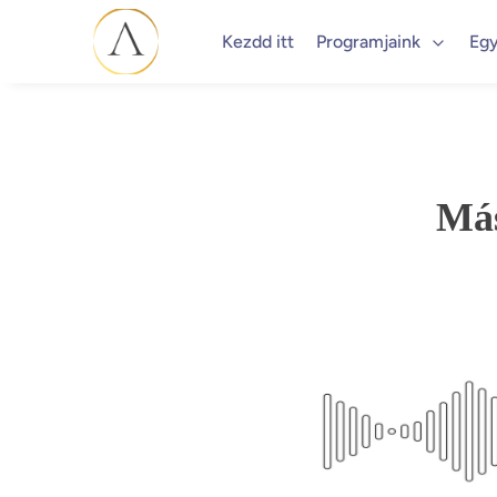
Kezdd itt
Programjaink
Egy
Más