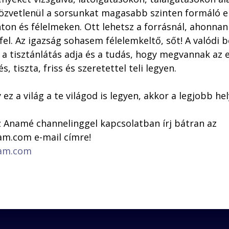
közvetlenül a sorsunkat magasabb szinten formáló e
on és félelmeken. Ott lehetsz a forrásnál, ahonna
el. Az igazság sohasem félelemkeltő, sőt! A valódi b
 tisztánlátás adja és a tudás, hogy megvannak az e
, tiszta, friss és szeretettel teli legyen.

ez a világ a te világod is legyen, akkor a legjobb hel
 Anamé channelinggel kapcsolatban írj bátran az 
am.com
 e-mail címre! 
am.com