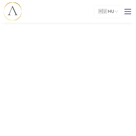
🇭🇺
HU