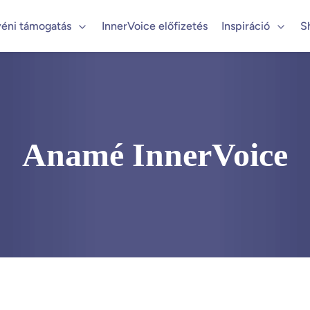
éni támogatás
InnerVoice előfizetés
Inspiráció
S
Anamé InnerVoice