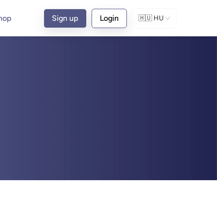
hop
Sign up
Login
🇭🇺
HU