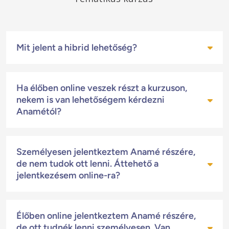
Mit jelent a hibrid lehetőség?
A hibrid arra vonatkozik, hogy a tematikus
Ha élőben online veszek részt a kurzuson,
kurzus első felén, amit Anamé tart, személyes
nekem is van lehetőségem kérdezni
részvételre is van lehetőség, amit egy online
Anamétól?
gyakorlás egészít ki.
Természetesen: az online élő közvetítés
Személyesen jelentkeztem Anamé részére,
rendszerét épp azért vezettük be, hogy a hibrid
de nem tudok ott lenni. Áttehető a
tematikus kurzus teljesen interaktív legyen.
jelentkezésem online-ra?
Tehát ugyanúgy van lehetőséged kérdezni
Anamétól, mintha személyesen lennél jelen.
A személyes jelentkezésedet a jelentkezéstől
Élőben online jelentkeztem Anamé részére,
számított 24 órán belül még tudod online-rá
de ott tudnék lenni személyesen. Van