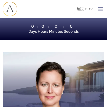
🇭🇺
HU
0
0
0
0
:
:
:
Days
Hours
Minutes
Seconds