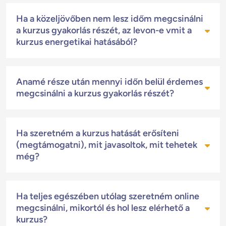
Az online gyakorlás a kurzus napjától számított
Ha a közeljövőben nem lesz időm megcsinálni
2 hétig érhető el.
a kurzus gyakorlás részét, az levon-e vmit a
kurzus energetikai hatásából?
Természetesen nem. Sőt, mivel ez az energia
Anamé része után mennyi időn belül érdemes
rétegről rétegre hat, rétegről rétegre tisztít,
megcsinálni a kurzus gyakorlás részét?
ezért minél többször találkozol ezzel az
erőtérrel az adott témában, annál többször állsz
A gyakorlást, Anamé részét követő 2 héten belül
neki feltörni az ott lévő blokkokat.
Ha szeretném a kurzus hatását erősíteni
bármikor elvégezheted, amikor időd engedi.
(megtámogatni), mit javasoltok, mit tehetek
Gondolj arra, hogy eddig is időben távol
még?
egymástól több tartalmat elvégeztél azért, hogy
egy adott csakra területén előrehaladást érj el.
Több lehetőséged is van arra, hogy a tematikus
Ha teljes egészében utólag szeretném online
kurzus hatását megerősítsd. Ezeket az
megcsinálni, mikortól és hol lesz elérhető a
eszközöket használhatod önmagukban, vagy
kurzus?