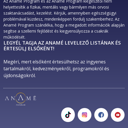
órán belül.
Az Anamé Program és az Anamé Program kiegészítői nem
helyettesítik a fizikai, mentális vagy bármilyen más orvosi
Ha úgy érzed, hogy egy tematikus kurzus
szaktanácsadást, kezelést. Kérjük, amennyiben egészségügyi
témája nagyon fontos a számodra és a lehető
problémával küzdesz, mindenképpen fordulj szakemberhez. Az
legtöbbet szeretnéd tenni azért, hogy
Anamé Program szándéka, hogy a megadott információk alapján
segítse a szellemi fejlődést és kiegyensúlyozza a csakrák
megoldódjon, akkor jelentkezz be egy
működését.
Csakradizájn órára. Itt az adott témára precízen
LEGYÉL TAGJA AZ ANAMÉ LEVELEZŐ LISTÁNAK ÉS
kidolgozott, hosszabb távú gyakorlási tervet
ÉRTESÜLJ ELSŐKÉNT!
kapsz, a maximális hatás érdekében személyre
Megéri, mert elsőként értesülhetsz az ingyenes 
szabott szellemi gyakorlattal és fókuszponttal.
tartalmakról, kedvezményekről, programokról és 
Ha bizonytalan vagy abban, hogy egy adott
újdonságokról. 
tematikus kurzushoz milyen csakra vagy csakrák
tartoznak, akkor kérdezz a recepción
nyitvatartási időben, az oktatódtól személyes
vagy online órán, vagy írj egy e-mailt az
info@anameprogram.com
címre.