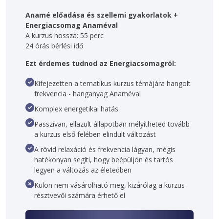
Anamé előadása és szellemi gyakorlatok 
+
Energiacsomag Anaméval 
A kurzus hossza: 55 perc 
24 órás bérlési idő
Ezt érdemes tudnod az Energiacsomagról:  
Kifejezetten a tematikus kurzus témájára hangolt
frekvencia - hanganyag Anaméval
Komplex energetikai hatás
Passzívan, ellazult állapotban mélyítheted tovább
a kurzus első felében elindult változást
A rövid relaxáció és frekvencia lágyan, mégis
hatékonyan segíti, hogy beépüljön és tartós
legyen a változás az életedben
Külön nem vásárolható meg, kizárólag a kurzus
résztvevői számára érhető el