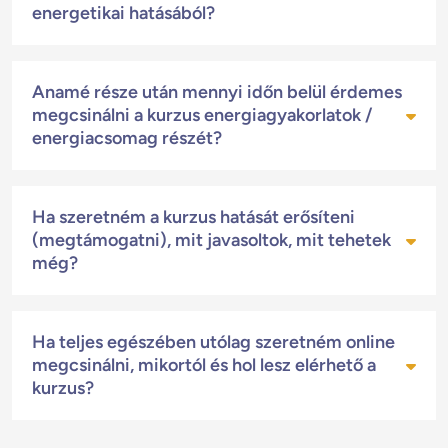
kurzus második felét.
energetikai hatásából?
Nem von le az energetikai hatásából. A két hét pont
Anamé része után mennyi időn belül érdemes
azért áll a rendelkezésedre, hogy nyugodtan a saját
megcsinálni a kurzus energiagyakorlatok /
tempódban tudj haladni velünk.
energiacsomag részét?
Az energiagyakorlatokat / energiacsomagot Anamé
Ha szeretném a kurzus hatását erősíteni
előadását követő 2 héten belül végezd el bármikor,
(megtámogatni), mit javasoltok, mit tehetek
amikor időd engedi.
még?
A folyamatot támogatja, ha Anamé része alatt, illetve
Ha teljes egészében utólag szeretném online
előtte-utána 1-1 órával megiszol összesen 2 palack
megcsinálni, mikortól és hol lesz elérhető a
1,5 literes Anamé vizet.
kurzus?
A kurzus résztvevőjeként speciális gyakorlási
javaslatot és meglepetés kedvezményt kapsz Anamé