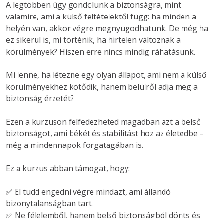
A legtöbben úgy gondolunk a biztonságra, mint 
valamire, ami a külső feltételektől függ: ha minden a 
helyén van, akkor végre megnyugodhatunk. De még ha 
ez sikerül is, mi történik, ha hirtelen változnak a 
körülmények? Hiszen erre nincs mindig ráhatásunk.

Mi lenne, ha létezne egy olyan állapot, ami nem a külső 
körülményekhez kötődik, hanem belülről adja meg a 
biztonság érzetét?

Ezen a kurzuson felfedezheted magadban azt a belső 
biztonságot, ami békét és stabilitást hoz az életedbe – 
még a mindennapok forgatagában is.

Ez a kurzus abban támogat, hogy:

✅ El tudd engedni végre mindazt, ami állandó 
bizonytalanságban tart.

✅ Ne félelemből, hanem belső biztonságból dönts és 