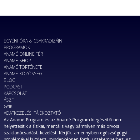
EGYÉNI ÓRA & CSAKRADIZÁJN
PROGRAMOK
ANAMÉ ONLINE TÉR
ANAMÉ SHOP
ANAMÉ TÖRTÉNETE
ANAMÉ KÖZÖSSÉG
BLOG
PODCAST
KAPCSOLAT
ÁSZF
GYIK
ADATKEZELÉSI TÁJÉKOZTATÓ
Az Anamé Program és az Anamé Program kiegészítői nem
helyettesítik a fizikai, mentális vagy bármilyen más orvosi
szaktanácsadást, kezelést. Kérjük, amennyiben egészségügyi
problémával küzdesz, mindenképpen fordulj szakemberhez. Az